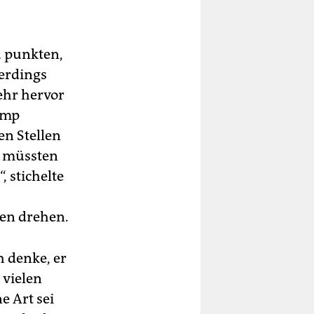
u punkten,
erdings
ehr hervor
rump
en Stellen
er müssten
, stichelte
ren drehen.
 denke, er
 vielen
e Art sei