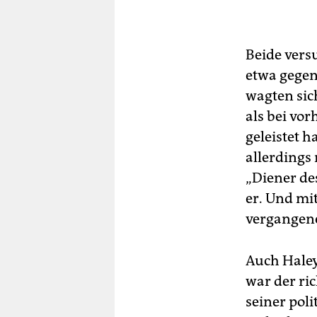
Beide vers
etwa gegen
wagten sic
als bei vo
geleistet h
allerdings 
„Diener des
er. Und mi
vergangene
Auch Haley
war der ric
seiner pol