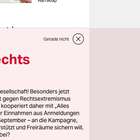
Harnik/ap
art der
internen
Gerade nicht
ebatte der
echts
 und
 nur zu
esellschaft! Besonders jetzt
e
rt gegen Rechtsextremismus
hl-Rennen
z kooperiert daher mit „Alles
ige hatte
ller Einnahmen aus Anmeldungen
her
. September – an die Kampagne,
rstützt und Freiräume sichern will,
rgetan.
bei?
n zu feige,