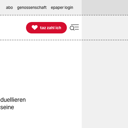
abo
genossenschaft
epaper login

taz zahl ich
taz zahl ich
duellieren
 seine