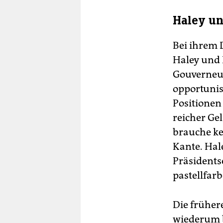
Haley un
Bei ihrem 
Haley und 
Gouverneur 
opportunis
Positionen
reicher Gel
brauche ke
Kante. Hal
Präsidents
pastellfarb
Die früher
wiederum b