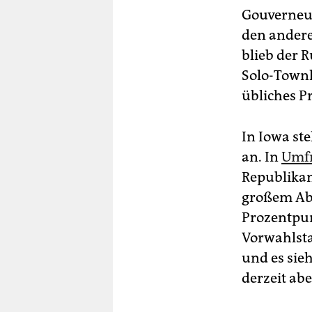
Gouverneur
den andere
blieb der 
Solo-Townh
übliches 
In Iowa st
an. In
Umf
Republikan
großem Abs
Prozentpun
Vorwahlsta
und es sie
derzeit ab