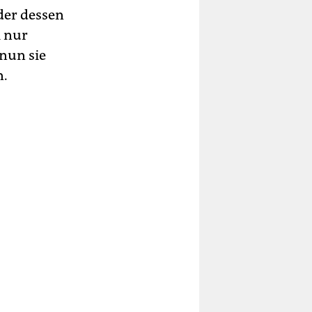
der dessen
i nur
nun sie
n.