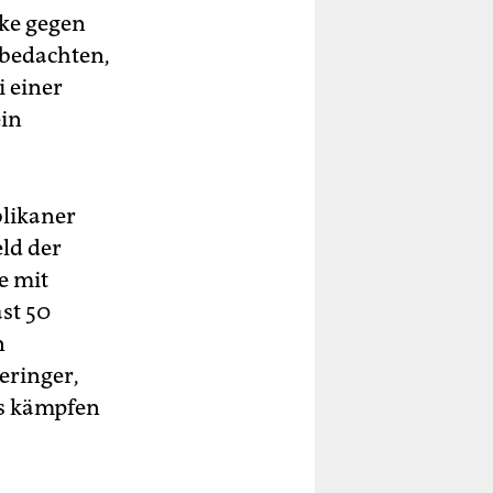
cke gegen
 bedachten,
i einer
ein
blikaner
ld der
e mit
st 50
n
eringer,
is kämpfen