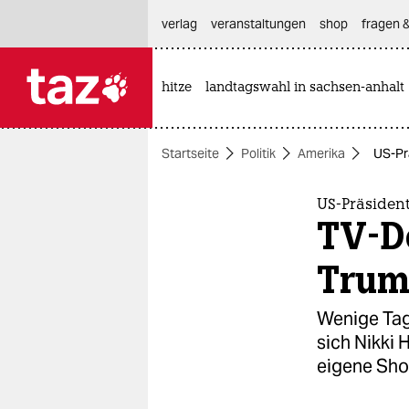
hautnavigation anspringen
hauptinhalt anspringen
footer anspringen
verlag
veranstaltungen
shop
fragen &
hitze
landtagswahl in sachsen-anhalt

taz zahl ich
taz zahl ich
Startseite
Politik
Amerika
US-Pr
themen
politik
US-Präsiden
TV-De
öko
Tru
gesellschaft
Wenige Tage
kultur
sich Nikki
eigene Sho
sport