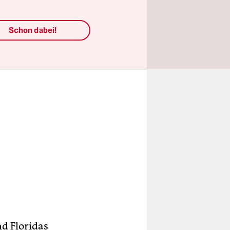
ecken.
Schon dabei!
d Floridas