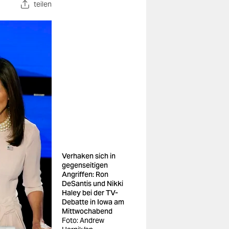
teilen
Verhaken sich in
gegenseitigen
Angriffen: Ron
DeSantis und Nikki
Haley bei der TV-
Debatte in Iowa am
Mittwochabend
Foto: Andrew