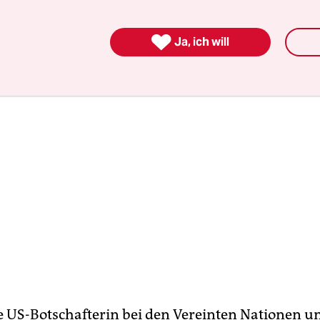
 anzugehen – aus Angst, dessen Basis zu verschr

Ja, ich will
e US-Botschafterin bei den Vereinten Nationen un