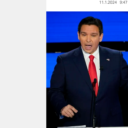
berlin
11.1.2024
9:47
nord
wahrheit
verlag
verlag
veranstaltungen
shop
fragen & hilfe
unterstützen
abo
genossenschaft