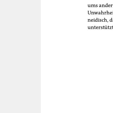
ums andere
Unwahrheite
neidisch, 
unterstützt