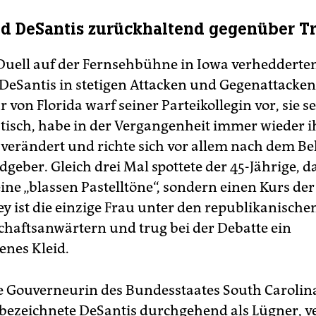
d DeSantis zurückhaltend gegenüber 
Duell auf der Fernsehbühne in Iowa verhedderten
DeSantis in stetigen Attacken und Gegenattacken
von Florida warf seiner Parteikollegin vor, sie se
tisch, habe in der Vergangenheit immer wieder i
 verändert und richte sich vor allem nach dem Be
dgeber. Gleich drei Mal spottete der 45-Jährige, d
ine „blassen Pastelltöne“, sondern einen Kurs der
ey ist die einzige Frau unter den republikanische
chaftsanwärtern und trug bei der Debatte ein
enes Kleid.
e Gouverneurin des Bundesstaates South Carolin
ezeichnete DeSantis durchgehend als Lügner, ve