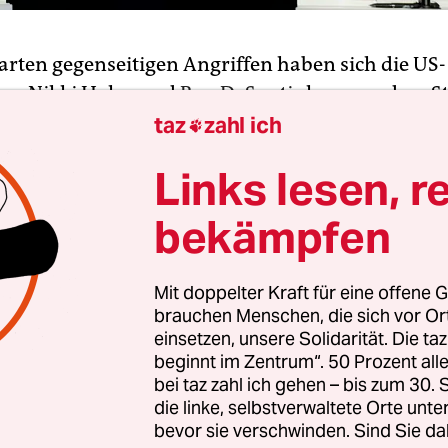
harten gegenseitigen Angriffen haben sich die US-
er Nikki Haley und
Ron DeSantis
kurz vor dem St
chaftsvorwahlen in Szene gesetzt, um den partei
taz
zahl ich

ter Donald Trump einzuholen. Bei einer Fernsehd
Links lesen, r
ischen Präsidentschaftsanwärter standen Haley
m Mittwochabend im Bundesstaat Iowa erstmals
bekämpfen
er Bühne und lieferten sich ein Duell.
Mit doppelter Kraft für eine offene G
 Stunden vorher war der frühere republikanisch
brauchen Menschen, die sich vor O
 von New Jersey,
Chris Christie
, aus dem Vorwa
einsetzen, unsere Solidarität. Die ta
en – angesichts mauer Umfragewerte. Der 61-Jähr
beginnt im Zentrum“. 50 Prozent a
n vergangenen Wochen als einziger republikanisc
bei taz zahl ich gehen – bis zum 30
die linke, selbstverwaltete Orte unte
chaftsbewerber mit harter Kritik an Trump hervo
bevor sie verschwinden. Sind Sie da
 warf er seinen Mitstreitern erneut vor, sie seie