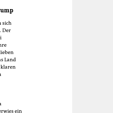
Trump
 sich
. Der
i
hre
lieben
as Land
 klaren
n
a
rwies ein