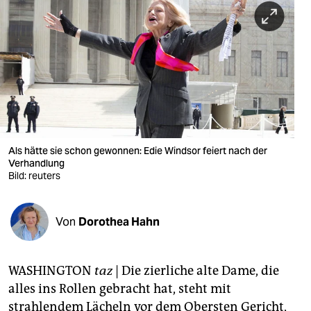
berlin
nord
wahrheit
verlag
verlag
veranstaltungen
Als hätte sie schon gewonnen: Edie Windsor feiert nach der
Verhandlung
shop
Bild: reuters
fragen & hilfe
Von
Dorothea Hahn
unterstützen
abo
WASHINGTON
taz
| Die zierliche alte Dame, die
genossenschaft
alles ins Rollen gebracht hat, steht mit
strahlendem Lächeln vor dem Obersten Gericht,