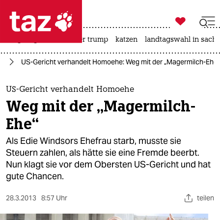

taz zahl ich
bergsteigen
usa unter trump
katzen
landtagswahl in sachs

taz zahl ich
ka
US-Gericht verhandelt Homoehe: Weg mit der „Magermilch-Ehe“
taz zahl ich
themen
US-Gericht verhandelt Homoehe
Weg mit der „Magermilch-
politik
Ehe“
öko
Als Edie Windsors Ehefrau starb, musste sie
Steuern zahlen, als hätte sie eine Fremde beerbt.
gesellschaft
Nun klagt sie vor dem Obersten US-Gericht und hat
gute Chancen.
kultur
sport
28.3.2013
8:57 Uhr
teilen