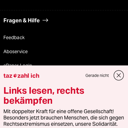
Fragen & Hilfe
Feedback
Aboservice
ePaper Login
taz
zahl ich
Gerade nicht

Downloads für Abonnierende
Links lesen, rechts
bekämpfen
© 2026 taz Verlags und Vertriebs GmbH
Alle Rechte vorbehalten. Bei rechtlichen Fragen oder für Genehmigungen
Mit doppelter Kraft für eine offene Gesellschaft!
wenden Sie sich bitte an
lizenzen@taz.de
Besonders jetzt brauchen Menschen, die sich gegen
Rechtsextremismus einsetzen, unsere Solidarität.