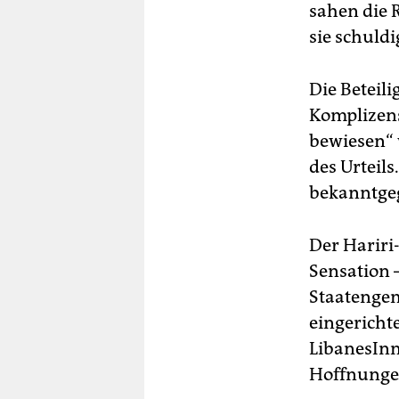
sahen die 
sie schuldi
Die Beteil
Komplizens
bewiesen“ 
des Urteil
bekanntge
Der Hariri
Sensation –
Staatengem
eingericht
LibanesInn
Hoffnunge