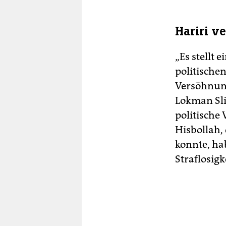
Hariri v
„Es stellt 
politische
Versöhnung
Lokman Sli
politische
Hisbollah,
konnte, ha
Straflosig