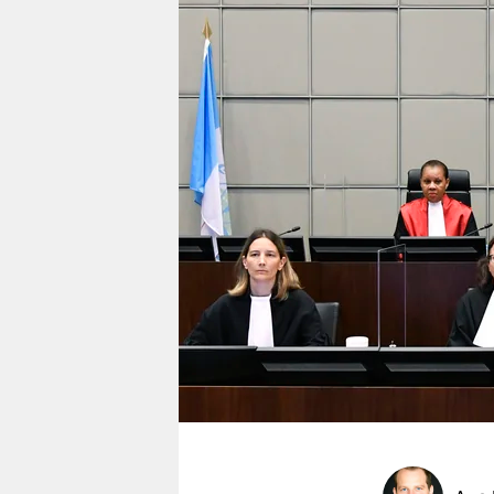
berlin
nord
wahrheit
verlag
verlag
veranstaltungen
shop
fragen & hilfe
unterstützen
abo
genossenschaft