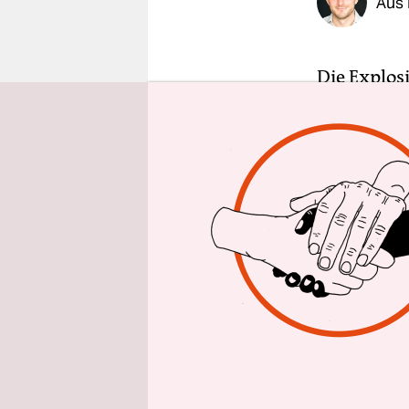
Aus 
epaper login
Die Explosi
zerfetzter
Rauchwolke
Autowracks
libanesisc
Die Rede i
Hafengelä
der Geschi
Februar 20
getötet – 
Rafik Harir