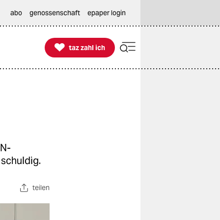
abo
genossenschaft
epaper login

taz zahl ich
taz zahl ich
UN-
 schuldig.
teilen