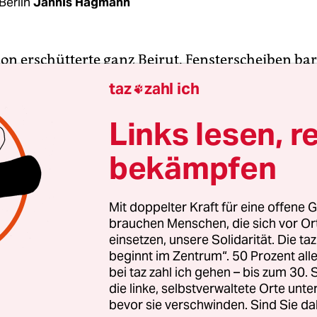
Berlin
Jannis Hagmann
on erschütterte ganz Beirut. Fensterscheiben bars
 Menschen flogen auf die umliegenden Dächer, s
taz
zahl ich

n stiegen in den Himmel. Zurück blieben verkoh
 und ein zerstörtes Hotel an der Küstenpromena
Links lesen, r
hen Hauptstadt.
bekämpfen
st nicht von der jüngsten Explosion
auf Beiruts
nde
, sondern von dem folgenreichsten Bombenan
Mit doppelter Kraft für eine offene G
brauchen Menschen, die sich vor O
chte des Staates Libanon: dem Selbstmordattenta
einsetzen, unsere Solidarität. Die ta
05. Mehr als 200 Menschen wurden damals verlet
beginnt im Zentrum“. 50 Prozent a
unter ihnen der Milliardär und ehemalige Ministe
bei taz zahl ich gehen – bis zum 30
i.
die linke, selbstverwaltete Orte unte
bevor sie verschwinden. Sind Sie da