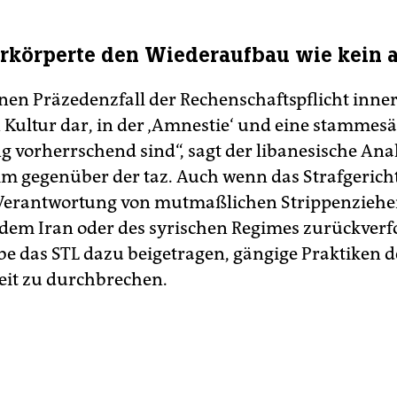
erkörperte den Wiederaufbau wie kein 
einen Präzedenzfall der Rechenschaftspflicht inne
n Kultur dar, in der ‚Amnestie‘ und eine stammes
 vorherrschend sind“, sagt der libanesische Ana
m gegenüber der taz. Auch wenn das Strafgericht
 Verantwortung von mutmaßlichen Strippenziehe
 dem Iran oder des syrischen Regimes zurückverf
be das STL dazu beigetragen, gängige Praktiken d
keit zu durchbrechen.