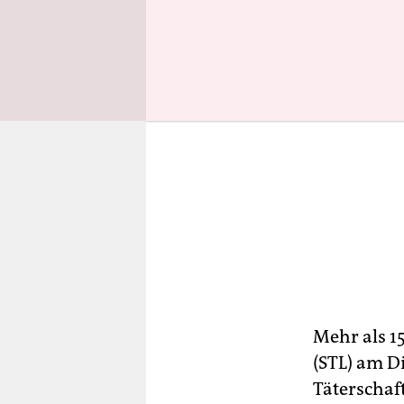
Mehr als 1
(STL) am Di
Täterschaf