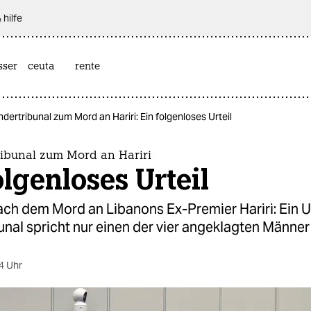
 hilfe
sser
ceuta
rente
ertribunal zum Mord an Hariri: Ein folgenloses Urteil
ibunal zum Mord an Hariri
olgenloses Urteil
ach dem Mord an Libanons Ex-Premier Hariri: Ein 
nal spricht nur einen der vier angeklagten Männer
4 Uhr