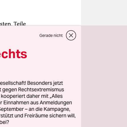
ten, Teile
chwarze
Gerade nicht
lte
de der
echts
schlag in
esellschaft! Besonders jetzt
rt gegen Rechtsextremismus
t vom 14.
z kooperiert daher mit „Alles
zt, 22
ller Einnahmen aus Anmeldungen
rpräsident
. September – an die Kampagne,
rstützt und Freiräume sichern will,
bei?