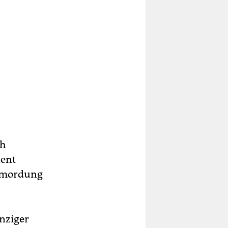
ch
dent
Ermordung
nziger