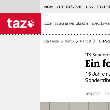
hautnavigation anspringen
hauptinhalt anspringen
footer anspringen
verlag
veranstaltungen
shop
fragen &
hitze
krieg in der ukraine
niedrigwa

taz zahl ich
taz zahl ich
Startseite
Politik
Nahost
UN-Sond
themen
politik
UN-Sondertr
Ein f
öko
15 Jahre n
gesellschaft
Sondertribu
kultur
18.8.2020
17:1
sport