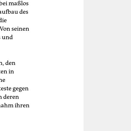
abei maßlos
raufbau des
die
 Von seinen
s und
h, den
en in
ne
teste gegen
n deren
 nahm ihren