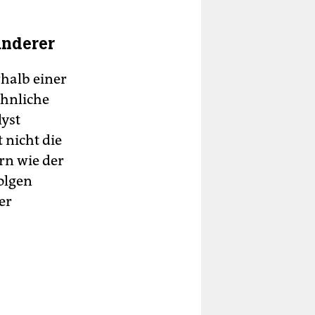
anderer
rhalb einer
ähnliche
lyst
 nicht die
rn wie der
olgen
er