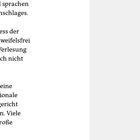
d sprachen
Anschlages.
ess der
weifelsfrei
Verlesung
ch nicht
eine
tionale
gericht
. Viele
große