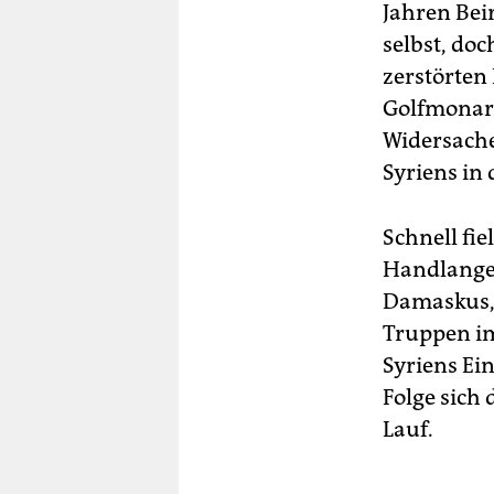
Jahren Bei
selbst, do
zerstörten
Golfmonarc
Widersache
Syriens in
Schnell fie
Handlanger
Damaskus, 
Truppen im
Syriens Ei
Folge sich
Lauf.