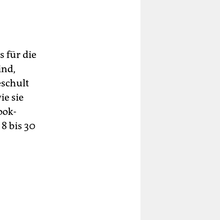
s für die
ind,
eschult
ie sie
ook-
8 bis 30