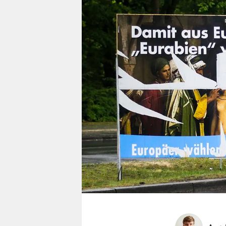
berlin
nord
wahrheit
verlag
verlag
veranstaltungen
shop
fragen & hilfe
unterstützen
abo
genossenschaft