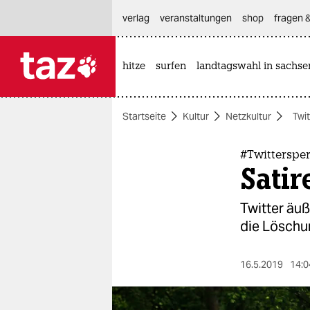
hautnavigation anspringen
hauptinhalt anspringen
footer anspringen
verlag
veranstaltungen
shop
fragen &
hitze
surfen
landtagswahl in sachse

taz zahl ich
taz zahl ich
Startseite
Kultur
Netzkultur
Twit
themen
politik
#Twitterspe
Satir
öko
Twitter äu
gesellschaft
die Löschu
kultur
16.5.2019
14:0
sport