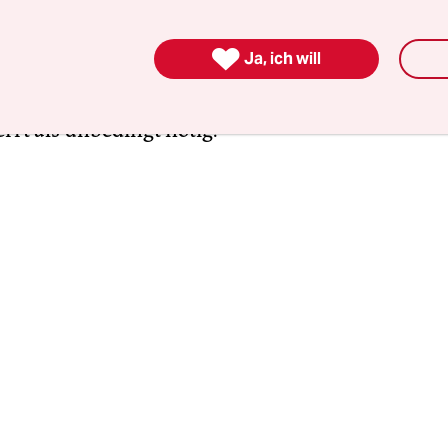
sslich der anstehenden Europawahl einen freiwil
skodex zur Bekämpfung von Desinformation“ de

Ja, ich will
 unterzeichnet. Die Unternehmen wollen so ein
en Regulierung zuvorkommen. Auch deshalb wir
rrt als unbedingt nötig.