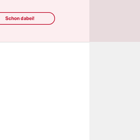
ligen
r EU-
Schon dabei!
er
d wohl