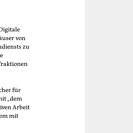
Digitale
äuser von
ndiensts zu
ie
raktionen
cher für
mit „dem
iven Arbeit
dem mit