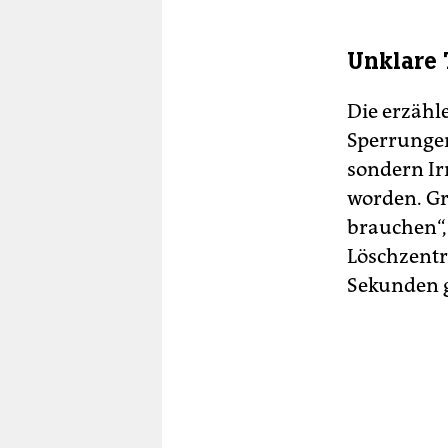
Unklare 
Die erzähle
Sperrungen
sondern Ir
worden. Gru
brauchen“,
Löschzentre
Sekunden g