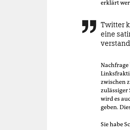
erklärt wer
Twitter k

eine sat
verstand
Nachfrage b
Linksfrakt
zwischen z
zulässiger 
wird es au
geben. Dies
Sie habe S