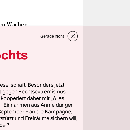
zten Wochen
e
Jüdische
Gerade nicht
andere
aben, die
echts
der
Und dann
Fehler
esellschaft! Besonders jetzt
rt gegen Rechtsextremismus
z kooperiert daher mit „Alles
ller Einnahmen aus Anmeldungen
neue
. September – an die Kampagne,
ormationen
rstützt und Freiräume sichern will,
bei?
ten kurz