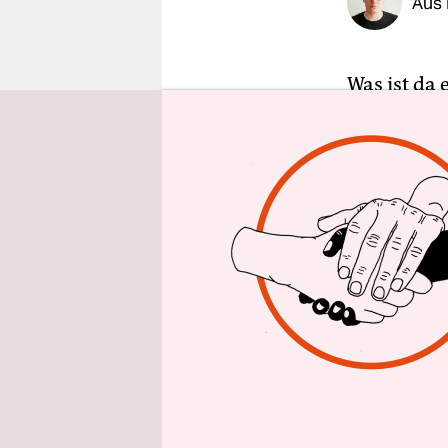
Aus 
epaper login
Was ist da 
mehrere pr
Allgemeine
sollen „ir
zur Wahlman
gesperrten
gibt das U
Durchsetzu
passieren k
Klar ist n
Funktion, 
gemeldet w