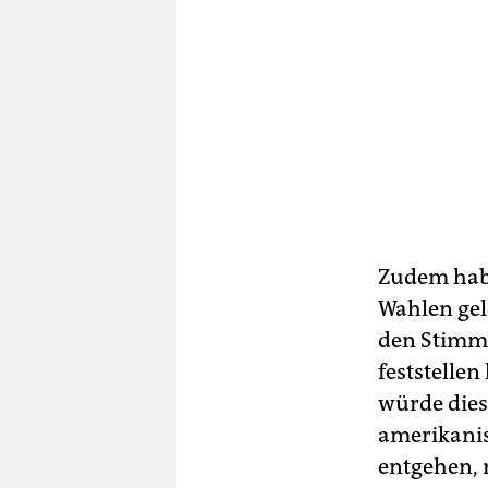
Zudem habe
Wahlen gel
den Stimmz
feststelle
würde dies
amerikanis
entgehen, 