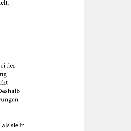
elt.
ei der
ung
cht
 Deshalb
rrungen
als sie in