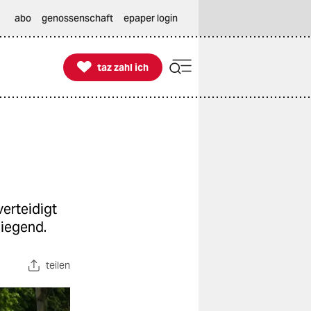
abo
genossenschaft
epaper login

taz zahl ich
taz zahl ich
erteidigt
liegend.
teilen