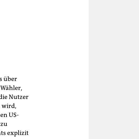
s über
-Wähler,
die Nutzer
 wird,
den US-
 zu
s explizit