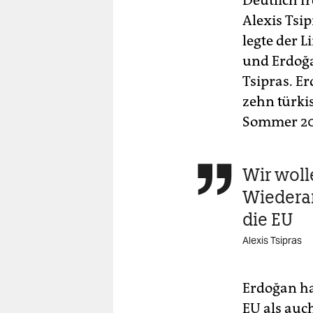
Deutlich f
Alexis Tsi
legte der 
und Erdoğa
Tsipras. E
zehn türki
Sommer 20
Wir woll

Wiedera
die EU
Alexis Tsipras
Erdoğan ha
EU als auc