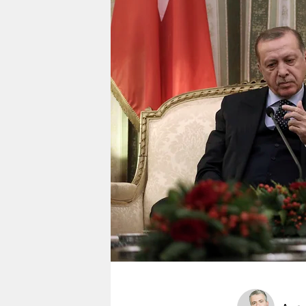
berlin
nord
wahrheit
verlag
verlag
veranstaltungen
shop
fragen & hilfe
unterstützen
abo
genossenschaft