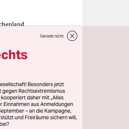
echenland
begonnen:
Gerade nicht
chen
am es zu
echts
usanner
derem die
is
, der
esellschaft! Besonders jetzt
rt gegen Rechtsextremismus
ss „sich
z kooperiert daher mit „Alles
s.
ller Einnahmen aus Anmeldungen
. September – an die Kampagne,
rstützt und Freiräume sichern will,
bei?
enzgebiet