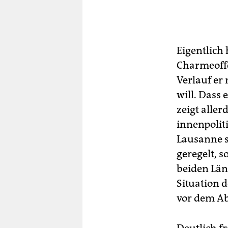
Eigentlich 
Charmeoffe
Verlauf er
will. Dass 
zeigt alle
innenpolit
Lausanne s
geregelt, 
beiden Län
Situation d
vor dem Ab