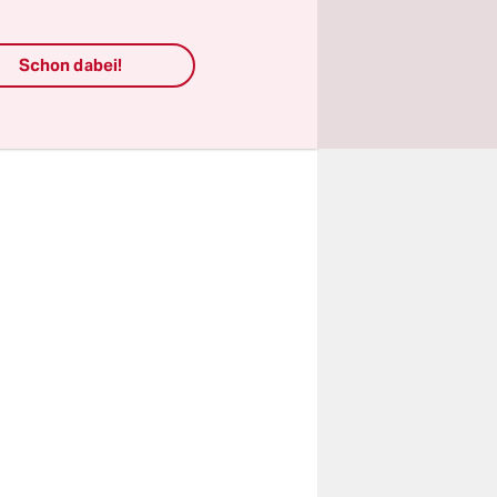
hen
r, da nach
Schon dabei!
ige