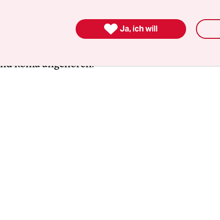
Immer wieder sprach Erdoğan von einer „türkisc
“ in der Region – damit brüskiert er die Gastgebe

Ja, ich will
art in Thrakien keine „türkische“, sondern eine
he“ Minderheit lebt, der auch bulgarischstämm
und Roma angehören.