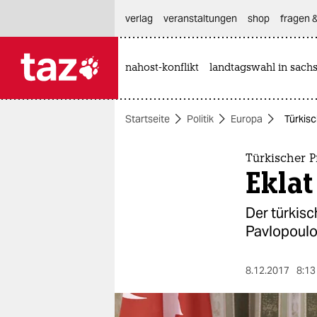
hautnavigation anspringen
hauptinhalt anspringen
footer anspringen
verlag
veranstaltungen
shop
fragen &
nahost-konflikt
landtagswahl in sach

taz zahl ich
taz zahl ich
Startseite
Politik
Europa
Türkisc
themen
politik
Türkischer P
Eklat
öko
Der türkisc
gesellschaft
Pavlopoulos
kultur
8.12.2017
8:13
sport