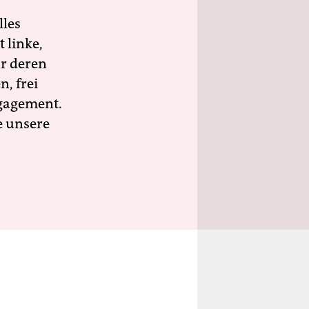
lles
 linke,
ür deren
n, frei
ngagement.
e unsere