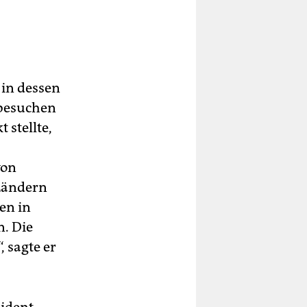
 in dessen
 besuchen
 stellte,
von
 Ländern
en in
. Die
, sagte er