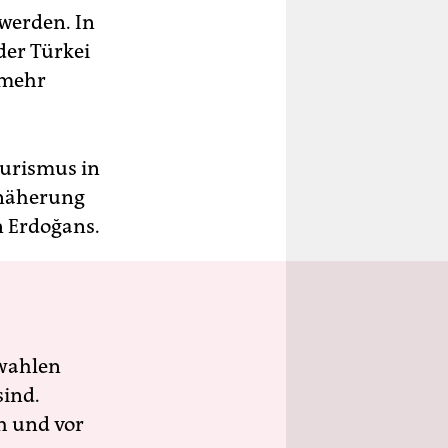
 werden. In
der Türkei
 mehr
urismus in
nnäherung
n Erdoğans.
wahlen
sind.
h und vor