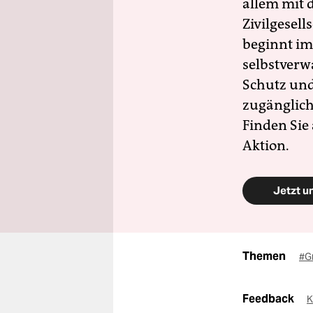
allem mit d
Zivilgesell
beginnt im
selbstverw
Schutz und 
zugänglich
Finden Sie
Aktion.
Jetzt u
Themen
#G
Feedback
K