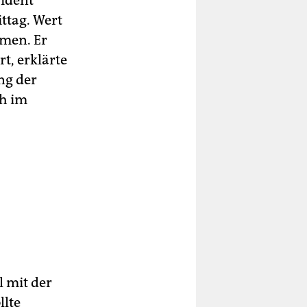
sident
ttag. Wert
mmen. Er
, erklärte
ng der
ch im
l mit der
llte