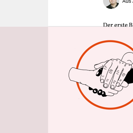
Aus 
epaper login
Der erste 
seit 65 Ja
Nur wenig
Amtskolleg
einem offe
Vertrag – 
Meeresgren
bestimmt. 
Lausanner 
vieles geä
Zudem bes
Religionsf