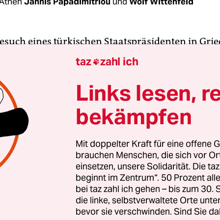
Athen
Jannis Papadimitriou
und
Wolf Wittenfeld
Besuch eines türkischen Staatspräsidenten in Gri
hren hat am Donnerstag mit einem kleinen Eklat 
taz
zahl ich

e Minuten nachdem Erdoğan bei seinem griechis
en Prokopis Pavlopoulos Platz genommen hat, k
Links lesen, r
nen Dissens vor laufenden Kameras über den La
bekämpfen
ein kompliziertes Rechtsabkommen, das unter an
zen und die Zugehörigkeit von Inseln in der Ägä
Auf die freundliche Mahnung des Gastgebers hin
Mit doppelter Kraft für eine offene G
brauchen Menschen, die sich vor O
Vertrag sei nicht verhandelbar, sagte Erdoğan, da
einsetzen, unsere Solidarität. Die ta
ndert hat“ seit dem Abschluss dieses Vertragswerk
beginnt im Zentrum“. 50 Prozent a
bei taz zahl ich gehen – bis zum 30
chwerte er sich über Armut und mangelnde
die linke, selbstverwaltete Orte unte
bevor sie verschwinden. Sind Sie da
reiheit im muslimisch geprägten griechischen Gr