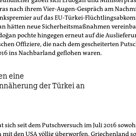
reundlicher gaben sich Erdoğan und Ministerprä
pras nach ihrem Vier-Augen-Gespräch am Nachmi
Linkspremier auf das EU-Türkei-Flüchtlingsabko
n hätten neue Sicherheitsmaßnahmen vereinbart
rdoğan pochte hingegen erneut auf die Auslieferu
schen Offiziere, die nach dem gescheiterten Puts
16 ins Nachbarland geflohen waren.
en eine
nnäherung der Türkei an
t sich seit dem Putschversuch im Juli 2016 sowoh
h mit den USA völlig überworfen. Griechenland so