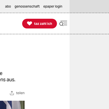
abo
genossenschaft
epaper login

taz zahl ich
taz zahl ich
ge
ns aus.
teilen