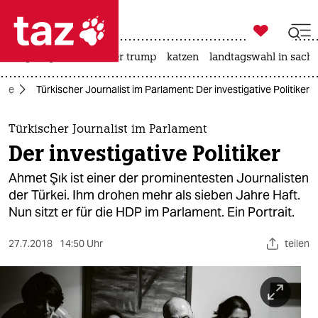

taz zahl ich
bergsteigen
usa unter trump
katzen
landtagswahl in sachs

taz zahl ich
kte
Türkischer Journalist im Parlament: Der investigative Politiker
taz zahl ich
themen
Türkischer Journalist im Parlament
Der investigative Politiker
politik
Ahmet Şık ist einer der prominentesten Journalisten
öko
der Türkei. Ihm drohen mehr als sieben Jahre Haft.
Nun sitzt er für die HDP im Parlament. Ein Portrait.
gesellschaft
27.7.2018
14:50 Uhr
teilen
kultur
sport