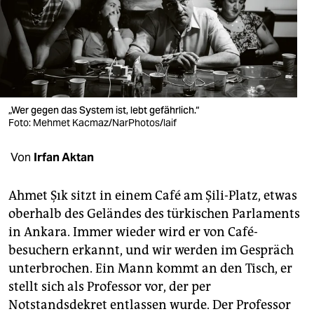
berlin
nord
wahrheit
verlag
„Wer gegen das System ist, lebt gefährlich.“
Foto: Mehmet Kacmaz/NarPhotos/laif
verlag
veranstaltungen
Von
Irfan Aktan
shop
Ahmet Şık sitzt in einem Café am Şili-Platz, etwas
fragen & hilfe
oberhalb des Geländes des türkischen Parlaments
in Ankara. Immer wieder wird er von Café­
unterstützen
besuchern erkannt, und wir werden im Gespräch
abo
unterbrochen. Ein Mann kommt an den Tisch, er
stellt sich als Professor vor, der per
genossenschaft
Notstandsdekret entlassen wurde. Der Professor