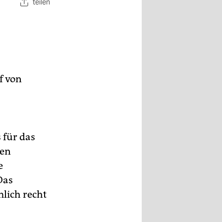
teilen
f von
 für das
men
e
Das
lich recht