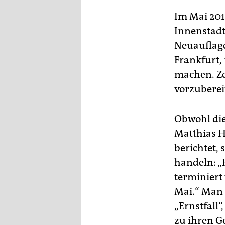
epaper login
Im Mai 201
Innenstadt
Neuauflage
Frankfurt,
machen. Ze
vorzuberei
Obwohl die
Matthias H
berichtet,
handeln: „
terminiert
Mai.“ Man 
„Ernstfall“
zu ihren G