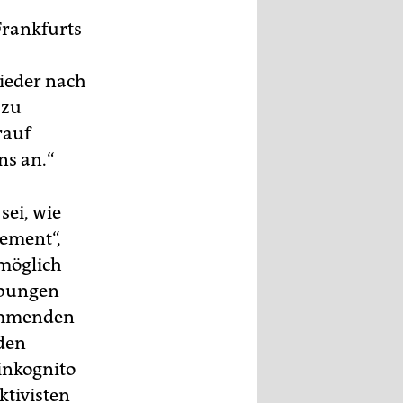
Frankfurts
ieder nach
 zu
rauf
ns an.“
sei, wie
ement“,
tmöglich
Übungen
kommenden
 den
 inkognito
ktivisten