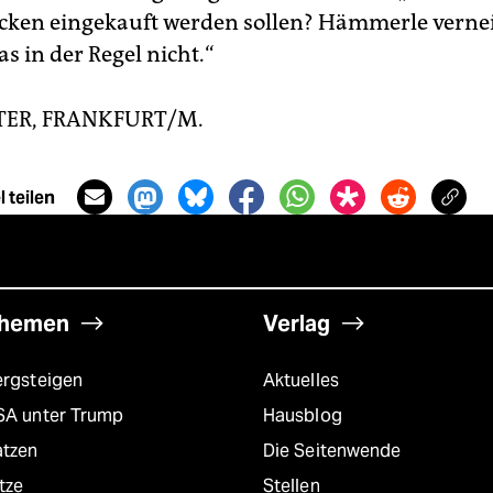
cken eingekauft werden sollen? Hämmerle vernei
as in der Regel nicht.“
TER, FRANKFURT/M.
 teilen
hemen
Verlag
ergsteigen
Aktuelles
SA unter Trump
Hausblog
atzen
Die Seitenwende
tze
Stellen