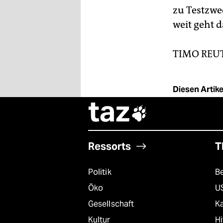
zu Testzwe
weit geht d
TIMO REU
Diesen Artikel
taz

Ressorts
T
Politik
B
Öko
U
Gesellschaft
K
Kultur
Hi