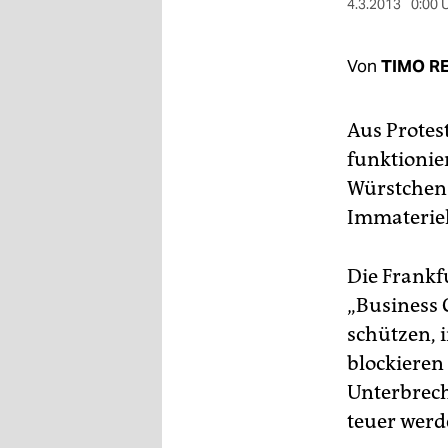
berlin
4.3.2013
0:00 
nord
Von
TIMO R
wahrheit
Aus Protes
verlag
funktionie
verlag
Würstchen 
veranstaltungen
Immateriell
shop
Die Frankf
fragen & hilfe
„Business 
unterstützen
schützen, 
blockieren
abo
Unterbrech
genossenschaft
teuer werd