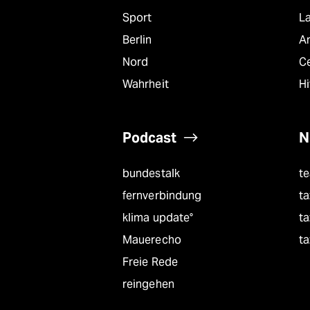
Sport
L
Berlin
A
Nord
C
Wahrheit
Hi
Podcast
N
bundestalk
t
fernverbindung
ta
klima update°
ta
Mauerecho
ta
Freie Rede
reingehen