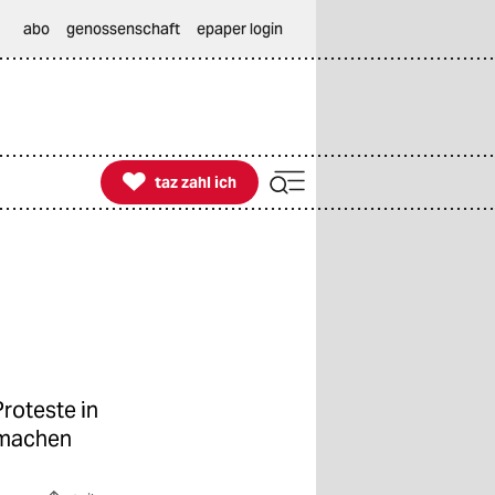
abo
genossenschaft
epaper login

taz zahl ich
taz zahl ich
roteste in
 machen