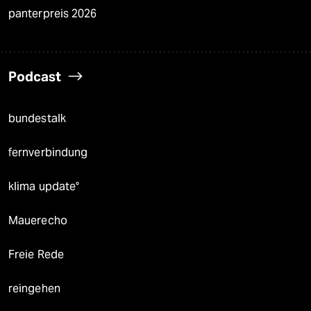
panterpreis 2026
Podcast
bundestalk
fernverbindung
klima update°
Mauerecho
Freie Rede
reingehen