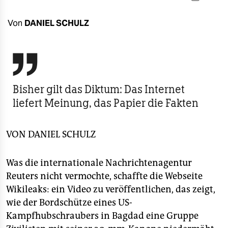
berlin
nord
Von
DANIEL SCHULZ
wahrheit

verlag
Bisher gilt das Diktum: Das Internet
verlag
liefert Meinung, das Papier die Fakten
veranstaltungen
shop
VON
DANIEL SCHULZ
fragen & hilfe
Was die internationale Nachrichtenagentur
unterstützen
Reuters nicht vermochte, schaffte die Webseite
Wikileaks: ein Video zu veröffentlichen, das zeigt,
abo
wie der Bordschütze eines US-
genossenschaft
Kampfhubschraubers in Bagdad eine Gruppe