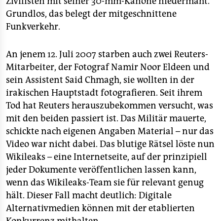
Zivilisten mit seiner 30-mm-Kanone niedermäht.
epaper login
Grundlos, das belegt der mitgeschnittene
Funkverkehr.
An jenem 12. Juli 2007 starben auch zwei Reuters-
Mitarbeiter, der Fotograf Namir Noor Eldeen und
sein Assistent Said Chmagh, sie wollten in der
irakischen Hauptstadt fotografieren. Seit ihrem
Tod hat Reuters herauszubekommen versucht, was
mit den beiden passiert ist. Das Militär mauerte,
schickte nach eigenen Angaben Material – nur das
Video war nicht dabei. Das blutige Rätsel löste nun
Wikileaks – eine Internetseite, auf der prinzipiell
jeder Dokumente veröffentlichen lassen kann,
wenn das Wikileaks-Team sie für relevant genug
hält. Dieser Fall macht deutlich: Digitale
Alternativmedien können mit der etablierten