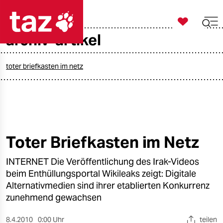

taz zahl ich
archiv-artikel

taz zahl ich
taz zahl ich
toter briefkasten im netz
themen
politik
öko
Toter Briefkasten im Netz
gesellschaft
INTERNET Die Veröffentlichung des Irak-Videos
beim Enthüllungsportal Wikileaks zeigt: Digitale
kultur
Alternativmedien sind ihrer etablierten Konkurrenz
zunehmend gewachsen
sport
8.4.2010
0:00 Uhr
teilen