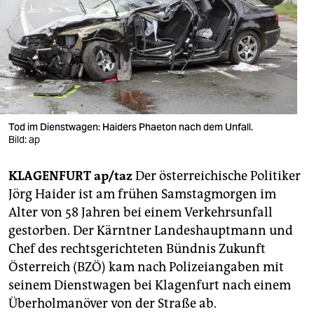
berlin
nord
wahrheit
verlag
verlag
Tod im Dienstwagen: Haiders Phaeton nach dem Unfall.
Bild: ap
veranstaltungen
KLAGENFURT ap/taz
Der österreichische Politiker
shop
Jörg Haider ist am frühen Samstagmorgen im
fragen & hilfe
Alter von 58 Jahren bei einem Verkehrsunfall
gestorben. Der Kärntner Landeshauptmann und
unterstützen
Chef des rechtsgerichteten Bündnis Zukunft
abo
Österreich (BZÖ) kam nach Polizeiangaben mit
seinem Dienstwagen bei Klagenfurt nach einem
genossenschaft
Überholmanöver von der Straße ab.