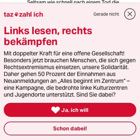
Seltsam wie schnell nach einem Tod die
Stimmen anders klingen und plötzlich milde
taz
zahl ich
Gerade nicht

werden. Diese scheinheilige Pietät ist
widerlich. Ein Drecksack zu Lebzeiten bleibt ein
Links lesen, rechts
Drecksack, auch nach dem Tod. Gemäß dem
Motto "Wehret den Anfängen" hat dieser Tod
bekämpfen
auch einen Sinn angesichts der vielen
rechtsradikalen jungen Wähler unter den Ös.
Mit doppelter Kraft für eine offene Gesellschaft!
Zum Glück haben die Todesumstände nicht
Besonders jetzt brauchen Menschen, die sich gegen
das Zeug zur Märtyrisierung, innerhalb einer
Rechtsextremismus einsetzen, unsere Solidarität.
Ortschaft ein Phaeton so zurichtet, das schafft
Daher gehen 50 Prozent der Einnahmen aus
wohl nur ein hirnloser Raser.
Neuanmeldungen an „Alles beginnt im Zentrum“ –
eine Kampagne, die bedrohte linke Kulturzentren
und Jugendorte unterstützt. Sind Sie dabei?
meistkommentiert

Ja, ich will
1
Krise der Demokratie
AfD-Wählen als Triebabfuhr
Schon dabei!