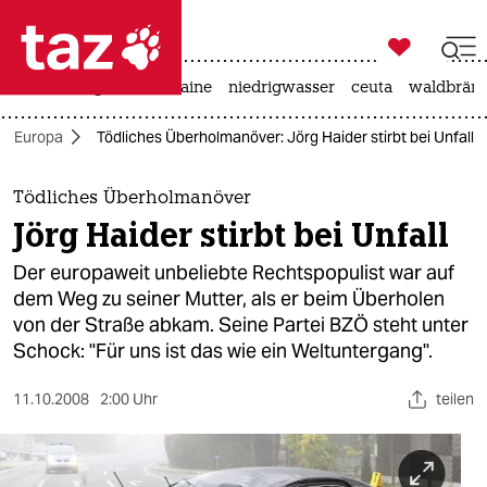

taz zahl ich
hitze
krieg in der ukraine
niedrigwasser
ceuta
waldbrän

taz zahl ich
Europa
Tödliches Überholmanöver: Jörg Haider stirbt bei Unfall
taz zahl ich
themen
Tödliches Überholmanöver
Jörg Haider stirbt bei Unfall
politik
Der europaweit unbeliebte Rechtspopulist war auf
öko
dem Weg zu seiner Mutter, als er beim Überholen
von der Straße abkam. Seine Partei BZÖ steht unter
gesellschaft
Schock: "Für uns ist das wie ein Weltuntergang".
kultur
11.10.2008
2:00 Uhr
teilen
sport