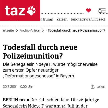

taz zahl ich
bergsteigen
usa unter trump
katzen
landtagswahl in sachs

taz zahl ich
Startseite
Archiv-Artikel
Todesfall durch neue Polizeimunition?
taz zahl ich
themen
Todesfall durch neue
Polizeimunition?
politik
Die Senegalesin Ndeye F. wurde möglicherweise
öko
zum ersten Opfer neuartiger
„Deformationsgeschosse“ in Bayern
gesellschaft
kultur
30.7.2001
0:00 Uhr
teilen
sport
BERLIN
taz ■
Der Fall schien klar. Die 26-jährige
Senegalesin Ndeye F. war am 14. Juli in der