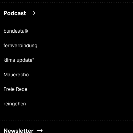
Podcast
bundestalk
fernverbindung
klima update°
Mauerecho
Freie Rede
reingehen
Newsletter