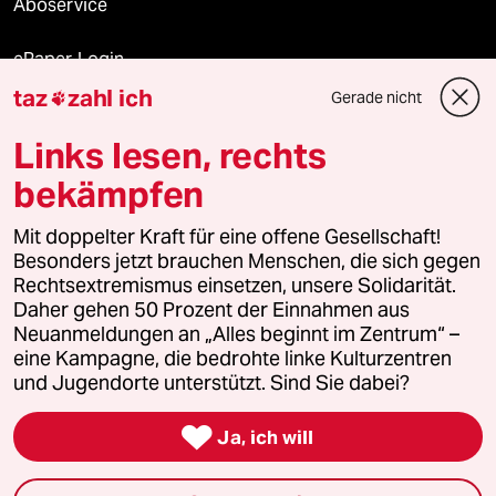
Aboservice
ePaper Login
taz
zahl ich
Gerade nicht

Downloads für Abonnierende
Links lesen, rechts
bekämpfen
© 2026 taz Verlags und Vertriebs GmbH
Mit doppelter Kraft für eine offene Gesellschaft!
Alle Rechte vorbehalten. Bei rechtlichen Fragen oder für Genehmigungen
wenden Sie sich bitte an
lizenzen@taz.de
Besonders jetzt brauchen Menschen, die sich gegen
Rechtsextremismus einsetzen, unsere Solidarität.
Daher gehen 50 Prozent der Einnahmen aus
Feedback
Redaktionsstatut
Kommune-Richtlinien
KI-
Neuanmeldungen an „Alles beginnt im Zentrum“ –
eine Kampagne, die bedrohte linke Kulturzentren
Leitlinie
Informant
Datenschutz
Impressum
AGB
und Jugendorte unterstützt. Sind Sie dabei?
Seitenwende
Einwilligungen widerrufen (Ads)

Ja, ich will