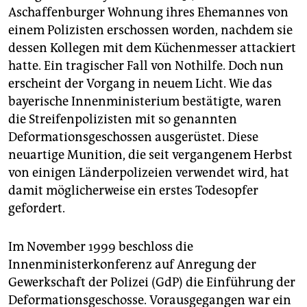
berlin
Aschaffenburger Wohnung ihres Ehemannes von
einem Polizisten erschossen worden, nachdem sie
nord
dessen Kollegen mit dem Küchenmesser attackiert
wahrheit
hatte. Ein tragischer Fall von Nothilfe. Doch nun
erscheint der Vorgang in neuem Licht. Wie das
verlag
bayerische Innenministerium bestätigte, waren
die Streifenpolizisten mit so genannten
verlag
Deformationsgeschossen ausgerüstet. Diese
veranstaltungen
neuartige Munition, die seit vergangenem Herbst
von einigen Länderpolizeien verwendet wird, hat
shop
damit möglicherweise ein erstes Todesopfer
fragen & hilfe
gefordert.
unterstützen
Im November 1999 beschloss die
abo
Innenministerkonferenz auf Anregung der
Gewerkschaft der Polizei (GdP) die Einführung der
genossenschaft
Deformationsgeschosse. Vorausgegangen war ein