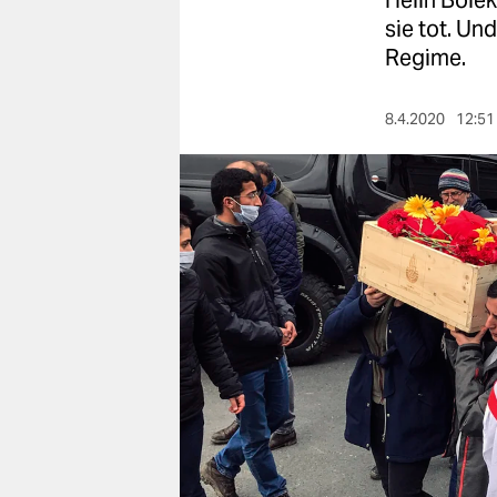
Helin Bölek
berlin
sie tot. U
nord
Regime.
wahrheit
8.4.2020
12:51
verlag
verlag
veranstaltungen
shop
fragen & hilfe
unterstützen
abo
genossenschaft