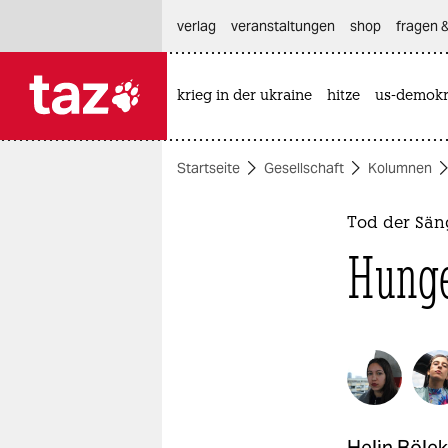
hautnavigation anspringen
hauptinhalt anspringen
footer anspringen
verlag
veranstaltungen
shop
fragen &
krieg in der ukraine
hitze
us-demokr

taz zahl ich
taz zahl ich
Startseite
Gesellschaft
Kolumnen
themen
politik
Tod der Sän
Hunge
öko
gesellschaft
kultur
sport