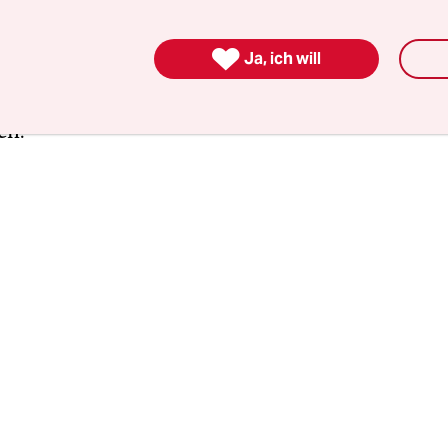
utoritären Regime. Die Forderungen des Hungers
h an die Erdoğan-Regierung: Freilassung aller inh

Ja, ich will
eder, Einstellung der Haftbefehle und Gerichtsv
ftrittsverbots. Die Regierung reagiert nicht auf d
en.