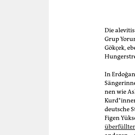
Die alevit
Grup Yorum
Gökçek, ebe
Hungerstre
In Erdoğan
Sängerinnen
nen wie As
Kurd*innen
deutsche St
Figen Yüks
überfüllte