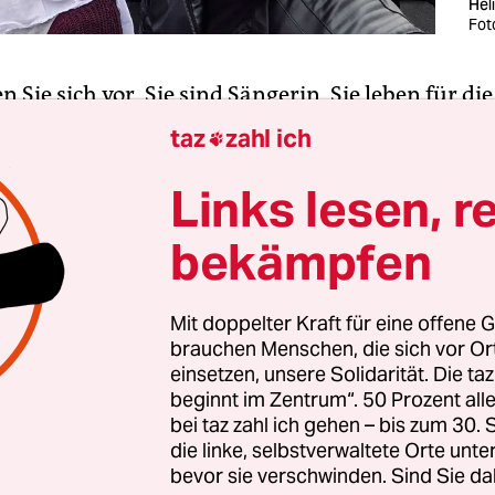
Hel
Fot
en Sie sich vor, Sie sind Sängerin, Sie leben für di
len in einer Band. Die Musik, die Sie machen, ist p
taz
zahl ich

r das ist so, weil Sie in einem Land leben, in dem
in (ein Staat, eine Fahne, eine Sprache, eine Nation
Links lesen, r
politisch ist, werden ihre Alben konfisziert. Mitgl
bekämpfen
n ins Gefängnis und werden gefoltert. Sie mach
nzerte,
die Konzerte werden verboten
, Ihre
umente bei Durchsuchungen zerstört.
Mit doppelter Kraft für eine offene G
brauchen Menschen, die sich vor O
einsetzen, unsere Solidarität. Die ta
ibt es schon seit 1985, Sie stoßen später dazu. Die
beginnt im Zentrum“. 50 Prozent a
en hören nicht auf, ihre Kollegen kommen wieder
bei taz zahl ich gehen – bis zum 30
Sie dürfen nicht mehr singen. Sie treten in den
die linke, selbstverwaltete Orte unte
bevor sie verschwinden. Sind Sie da
k. Der Hungerstreik ist keine Lösung, aber das le