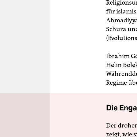
Religionsu
für islamis
Ahmadiyya
Schura und
(Evolutions
Ibrahim Gö
Helin Böle
Währenddes
Regime übe
Die Enga
Der drohe
zeigt, wie