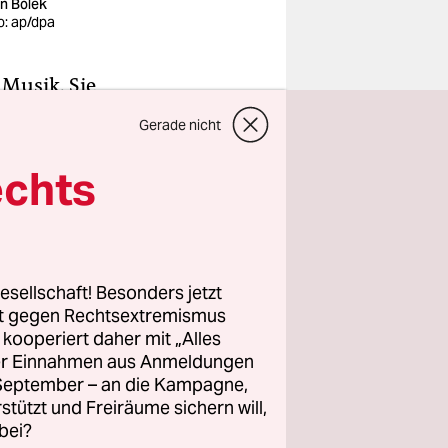
in Bölek
o: ap/dpa
e Musik. Sie
olitisch,
Gerade nicht
 Faschismus
) ist. Weil
echts
ieder ihrer
en weiter,
esellschaft! Besonders jetzt
rt gegen Rechtsextremismus
z kooperiert daher mit „Alles
ller Einnahmen aus Anmeldungen
 ins
. September – an die Kampagne,
rstützt und Freiräume sichern will,
bei?
tzte Mittel