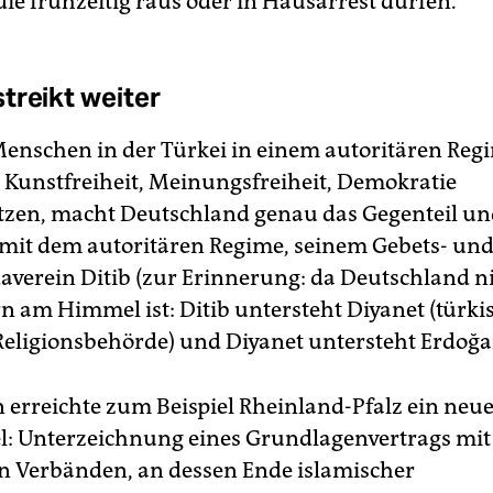
die frühzeitig raus oder in Hausarrest dürfen.
treikt weiter
nschen in der Türkei in einem autoritären Reg
 Kunstfreiheit, Meinungsfreiheit, Demokratie
zen, macht Deutschland genau das Gegenteil u
 mit dem autoritären Regime, seinem Gebets- un
verein Ditib (zur Erinnerung: da Deutschland ni
rn am Himmel ist: Ditib untersteht Diyanet (türki
Religionsbehörde) und Di­ya­net untersteht Erdoğa
n erreichte zum Beispiel Rheinland-Pfalz ein neu
l: Unterzeichnung eines Grundlagenvertrags mit
n Verbänden, an dessen Ende islamischer