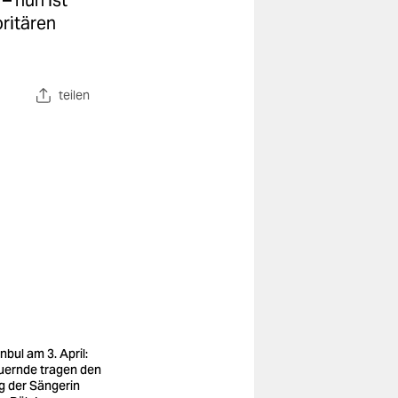
– nun ist
ritären
teilen
nbul am 3. April:
uernde tragen den
g der Sängerin