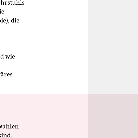
ehrstuhls
ie
e), die
rd wie
täres
wahlen
sind.