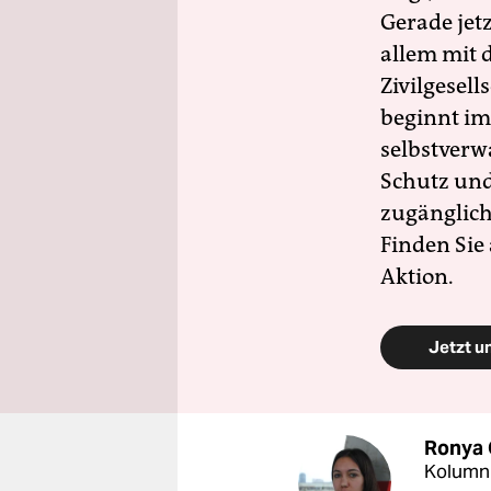
Gerade jet
allem mit d
Zivilgesell
beginnt im
selbstverw
Schutz und 
zugänglich
Finden Sie
Aktion.
Jetzt u
Ronya
Kolumni