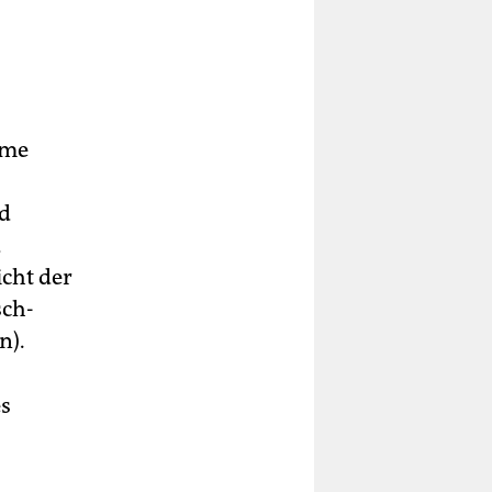
ime
nd
d
cht der
sch-
n).
es