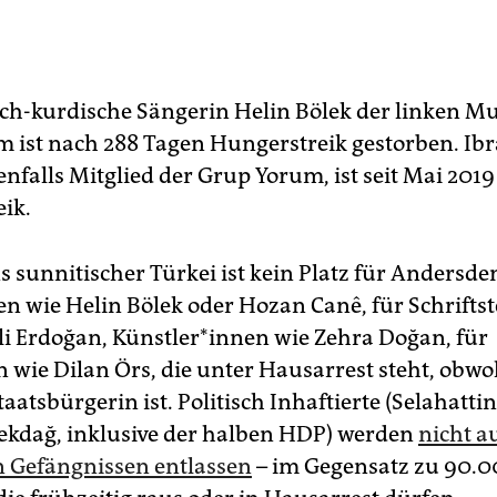
isch-kurdische Sängerin Helin Bölek der linken 
 ist nach 288 Tagen Hungerstreik gestorben. Ib
nfalls Mitglied der Grup Yorum, ist seit Mai 2019
ik.
s sunnitischer Türkei ist kein Platz für Andersd
 wie Helin Bölek oder Hozan Canê, für Schrift­ste
li Erdoğan, Künstler*innen wie Zehra Doğan, für
 wie Dilan Örs, die unter Hausarrest steht, obwoh
aatsbürgerin ist. Politisch Inhaftierte (Selahatti
ekdağ, inklusive der halben HDP) werden
nicht a
n Gefängnissen entlassen
– im Gegensatz zu 90.