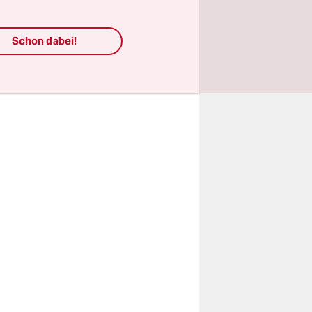
treiks
aftierten
Schon dabei!
erfahren,
ie