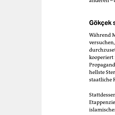
anderen – 
Gökçek s
Während Me
versuchen,
durchzuset
kooperiert
Propaganda
hellste Ste
staatliche 
Stattdesse
Etappenzie
islamische