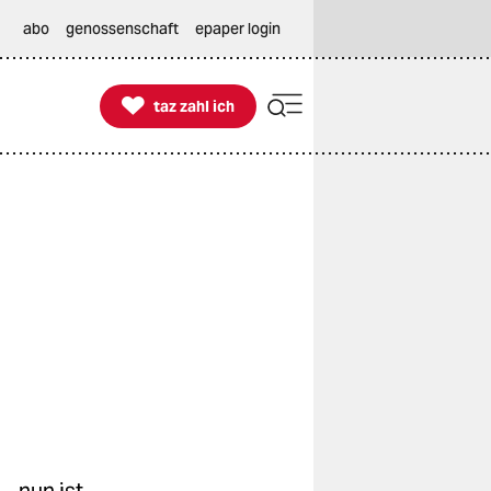
abo
genossenschaft
epaper login

taz zahl ich
taz zahl ich