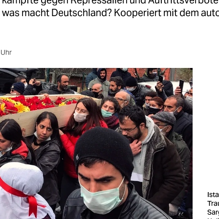
 kämpfte gegen Repressalien und Auftrittsverbote 
nd was macht Deutschland? Kooperiert mit dem auto
 Uhr
Ista
Tra
Sar