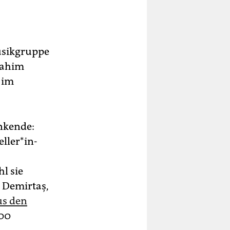
Musikgruppe
rahim
 im
enkende:
l­ler*in­
l sie
n Demirtaş,
us den
000