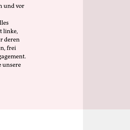
h und vor
lles
 linke,
ür deren
n, frei
ngagement.
e unsere