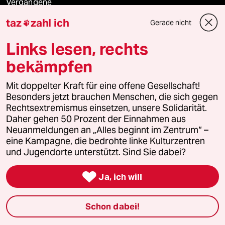
Vergangene
taz
zahl ich
Gerade nicht

taz lab 2027
Links lesen, rechts
bekämpfen
Mehr taz Lesestoff
Mit doppelter Kraft für eine offene Gesellschaft!
Besonders jetzt brauchen Menschen, die sich gegen
taz Blogs
Rechtsextremismus einsetzen, unsere Solidarität.
Daher gehen 50 Prozent der Einnahmen aus
taz FUTURZWEI
Neuanmeldungen an „Alles beginnt im Zentrum“ –
eine Kampagne, die bedrohte linke Kulturzentren
und Jugendorte unterstützt. Sind Sie dabei?
Le Monde diplomatique

Ja, ich will
taz Archiv
Schon dabei!
Mehr taz Angebote