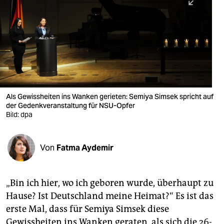
berlin
nord
wahrheit
verlag
verlag
Als Gewissheiten ins Wanken gerieten: Semiya Simsek spricht auf
der Gedenkveranstaltung für NSU-Opfer
veranstaltungen
Bild: dpa
shop
fragen & hilfe
Von
Fatma Aydemir
unterstützen
„Bin ich hier, wo ich geboren wurde, überhaupt zu
abo
Hause? Ist Deutschland meine Heimat?“ Es ist das
genossenschaft
erste Mal, dass für Semiya Simsek diese
Gewissheiten ins Wanken geraten, als sich die 26-