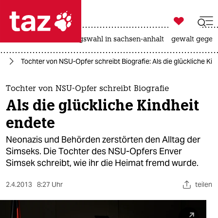

taz zahl ich
hitze
surfen
landtagswahl in sachsen-anhalt
gewalt gegen

taz zahl ich
U)
Tochter von NSU-Opfer schreibt Biografie: Als die glückliche Ki
taz zahl ich
themen
Tochter von NSU-Opfer schreibt Biografie
Als die glückliche Kindheit
politik
endete
öko
Neonazis und Behörden zerstörten den Alltag der
Simseks. Die Tochter des NSU-Opfers Enver
gesellschaft
Simsek schreibt, wie ihr die Heimat fremd wurde.
kultur
2.4.2013
8:27 Uhr
teilen
sport