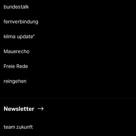
bundestalk
fernverbindung
klima update°
Mauerecho
Freie Rede
reingehen
Newsletter
team zukunft