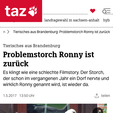

taz zahl ich
niedrigwasser
rente
landtagswahl in sachsen-anhalt
hybri

taz zahl ich
rlin
Tierisches aus Brandenburg: Problemstorch Ronny ist zurück
taz zahl ich
themen
Tierisches aus Brandenburg
Problemstorch Ronny ist
politik
zurück
öko
Es klingt wie eine schlechte Filmstory. Der Storch,
der schon im vergangenen Jahr ein Dorf nervte und
gesellschaft
wirklich Ronny genannt wird, ist wieder da.
kultur
1.5.2017
13:50 Uhr
teilen
sport