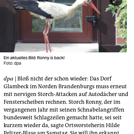
berlin
nord
wahrheit
verlag
verlag
Ein aktuelles Bild: Ronny is back!
Foto: dpa
veranstaltungen
shop
dpa
| Bloß nicht der schon wieder: Das Dorf
Glambeck im Norden Brandenburgs muss erneut
fragen & hilfe
mit nervigen Storch-Attacken auf Autodächer und
unterstützen
Fensterscheiben rechnen. Storch Ronny, der im
vergangenen Jahr mit seinen Schnabelangriffen
abo
bundesweit Schlagzeilen gemacht hatte, sei seit
genossenschaft
kurzem wieder da, sagte Ortsvorsteherin Hilde
Peltzer-Blase am Samstag. Sie will ihn erkannt