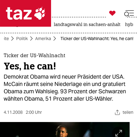

taz zahl ich
niedrigwasser
rente
landtagswahl in sachsen-anhalt
hybri

taz zahl ich
seite
Politik
Amerika
Ticker der US-Wahlnacht: Yes, he can!
taz zahl ich
themen
Ticker der US-Wahlnacht
Yes, he can!
politik
Demokrat Obama wird neuer Präsident der USA.
öko
McCain räumt seine Niederlage ein und gratuliert
Obama zum Wahlsieg. 93 Prozent der Schwarzen
gesellschaft
wählten Obama, 51 Prozent aller US-Wähler.
kultur
4.11.2008
2:00 Uhr
teilen
sport