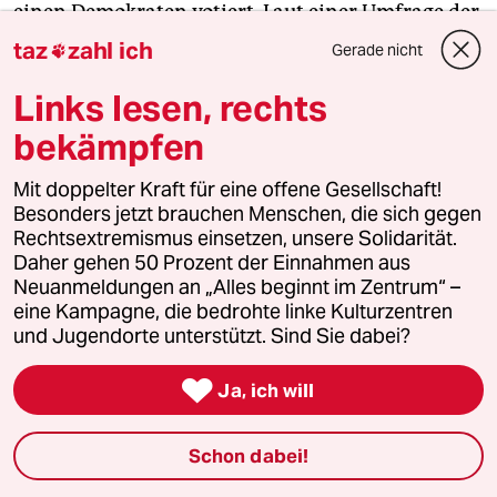
einen Demokraten votiert. Laut einer Umfrage der
unabhängigen Wahl-Website
taz
zahl ich
Gerade nicht

RealClearPolitics.com lag Obama in Indiana
Links lesen, rechts
zuletzt aber nur noch 1,4 Prozentpunkte hinter
seinem republikanischen Kontrahenten John
bekämpfen
McCain.
Mit doppelter Kraft für eine offene Gesellschaft!
Besonders jetzt brauchen Menschen, die sich gegen
0:00 - Rekordwahlbeteiligung und Schlangen vor
Rechtsextremismus einsetzen, unsere Solidarität.
den Wahllokalen
Daher gehen 50 Prozent der Einnahmen aus
Neuanmeldungen an „Alles beginnt im Zentrum“ –
Die ersten Wahllokale in Indiana und Kentucky
eine Kampagne, die bedrohte linke Kulturzentren
und Jugendorte unterstützt. Sind Sie dabei?
sind geschlossen. Erste Prognosen der US-
Fernsehsender werden in Kürze erwartet.

Ja, ich will
Bereits eine Stunde später schließen die
Schon dabei!
Wahllokale unter anderen in den wichtigen
Schlachtfeld-Staaten in Florida, Virginia und