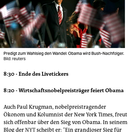
berlin
nord
wahrheit
verlag
verlag
Predigt zum Wahlsieg den Wandel: Obama wird Bush-Nachfolger.
Bild: reuters
veranstaltungen
8:30 - Ende des Livetickers
shop
fragen & hilfe
8:20 - Wirtschaftsnobelpreisträger feiert Obama
unterstützen
Auch Paul Krugman, nobelpreistragender
abo
Ökonom und Kolumnist der New York Times, freut
genossenschaft
sich offenbar über den Sieg von Obama. In seinem
Blog der
NYT
scheibt er: "Ein grandioser Sieg für