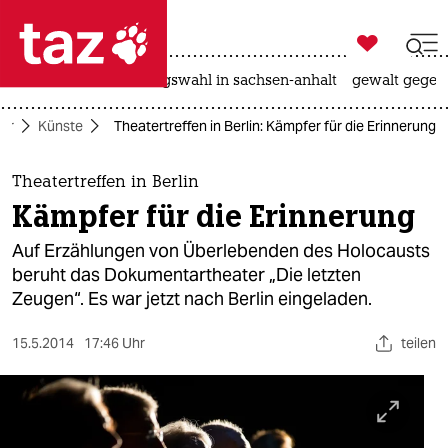

taz zahl ich
hitze
surfen
landtagswahl in sachsen-anhalt
gewalt gegen

taz zahl ich
tur
Künste
Theatertreffen in Berlin: Kämpfer für die Erinnerung
taz zahl ich
themen
Theatertreffen in Berlin
Kämpfer für die Erinnerung
politik
Auf Erzählungen von Überlebenden des Holocausts
öko
beruht das Dokumentartheater „Die letzten
Zeugen“. Es war jetzt nach Berlin eingeladen.
gesellschaft
15.5.2014
17:46 Uhr
teilen
kultur
sport