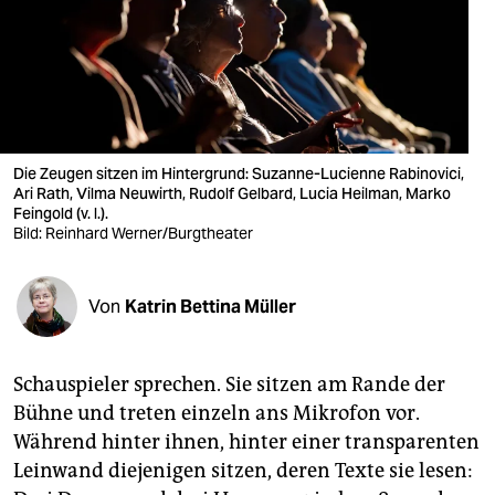
berlin
nord
wahrheit
verlag
Die Zeugen sitzen im Hintergrund: Suzanne-Lucienne Rabinovici,
verlag
Ari Rath, Vilma Neuwirth, Rudolf Gelbard, Lucia Heilman, Marko
Feingold (v. l.).
Bild: Reinhard Werner/Burgtheater
veranstaltungen
shop
Von
Katrin Bettina Müller
fragen & hilfe
unterstützen
Schauspieler sprechen. Sie sitzen am Rande der
Bühne und treten einzeln ans Mikrofon vor.
abo
Während hinter ihnen, hinter einer transparenten
genossenschaft
Leinwand diejenigen sitzen, deren Texte sie lesen: