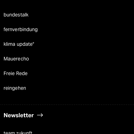
bundestalk
fernverbindung
klima update°
Mauerecho
Freie Rede
reingehen
Newsletter
team zukunft