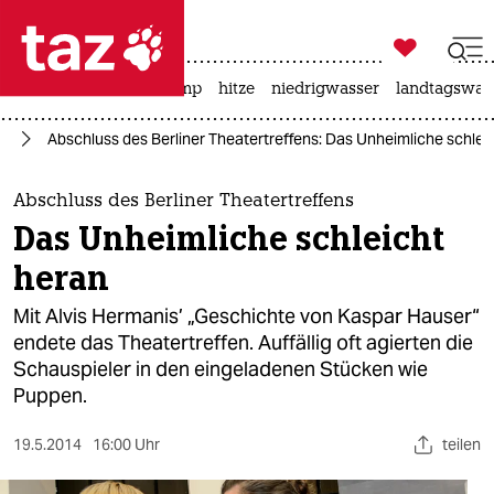

taz zahl ich
katzen
usa unter trump
hitze
niedrigwasser
landtagswahl

taz zahl ich
te
Abschluss des Berliner Theatertreffens: Das Unheimliche schlei
taz zahl ich
themen
Abschluss des Berliner Theatertreffens
Das Unheimliche schleicht
politik
heran
öko
Mit Alvis Hermanis’ „Geschichte von Kaspar Hauser“
endete das Theatertreffen. Auffällig oft agierten die
gesellschaft
Schauspieler in den eingeladenen Stücken wie
Puppen.
kultur
sport
19.5.2014
16:00 Uhr
teilen