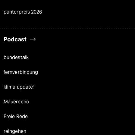
panterpreis 2026
Podcast
bundestalk
fernverbindung
klima update°
Mauerecho
Freie Rede
reingehen