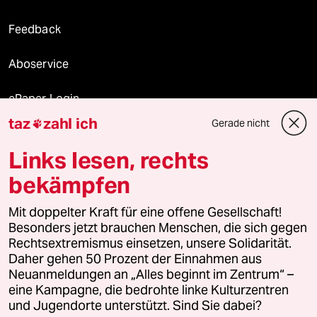
Feedback
Aboservice
ePaper Login
taz
zahl ich
Gerade nicht

Downloads für Abonnierende
Links lesen, rechts
bekämpfen
© 2026 taz Verlags und Vertriebs GmbH
Alle Rechte vorbehalten. Bei rechtlichen Fragen oder für Genehmigungen
Mit doppelter Kraft für eine offene Gesellschaft!
wenden Sie sich bitte an
lizenzen@taz.de
Besonders jetzt brauchen Menschen, die sich gegen
Rechtsextremismus einsetzen, unsere Solidarität.
Daher gehen 50 Prozent der Einnahmen aus
Feedback
Redaktionsstatut
Kommune-Richtlinien
KI-
Neuanmeldungen an „Alles beginnt im Zentrum“ –
eine Kampagne, die bedrohte linke Kulturzentren
Leitlinie
Informant
Datenschutz
Impressum
AGB
und Jugendorte unterstützt. Sind Sie dabei?