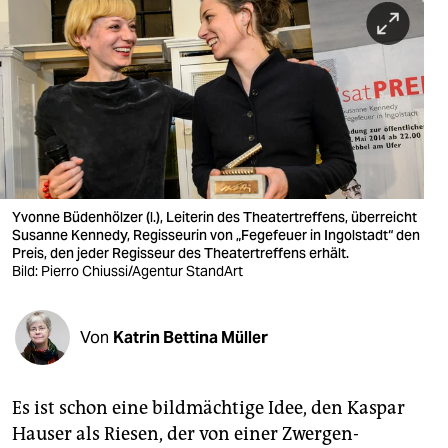
berlin
nord
wahrheit
verlag
verlag
veranstaltungen
Yvonne Büdenhölzer (l.), Leiterin des Theatertreffens, überreicht
Susanne Kennedy, Regisseurin von „Fegefeuer in Ingolstadt“ den
shop
Preis, den jeder Regisseur des Theatertreffens erhält.
Bild: Pierro Chiussi/Agentur StandArt
fragen & hilfe
unterstützen
Von
Katrin Bettina Müller
abo
Es ist schon eine bildmächtige Idee, den Kaspar
genossenschaft
Hauser als Riesen, der von einer Zwergen-