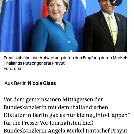
berlin
nord
wahrheit
verlag
verlag
Freut sich über die Aufwertung durch den Empfang durch Merkel:
Thailands Putschgeneral Prayut
veranstaltungen
Foto: dpa
shop
Aus Berlin
Nicola Glass
fragen & hilfe
unterstützen
Vor dem gemeinsamen Mittagessen der
Bundeskanzlerin mit dem thailändischen
abo
Diktator in Berlin gab es nur kleine „Info-Happen“
für die Presse: Vor Journalisten hieß
genossenschaft
Bundeskanzlerin Angela Merkel Juntachef Prayut