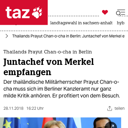

taz zahl ich
niedrigwasser
rente
landtagswahl in sachsen-anhalt
hybri

taz zahl ich
el
Thailands Prayut Chan-o-cha in Berlin: Juntachef von Merkel e
taz zahl ich
themen
Thailands Prayut Chan-o-cha in Berlin
Juntachef von Merkel
politik
empfangen
öko
Der thailändische Militärherrscher Prayut Chan-o-
cha muss sich im Berliner Kanzleramt nur ganz
gesellschaft
milde Kritik anhören. Er profitiert von dem Besuch.
kultur
28.11.2018
16:22 Uhr
teilen
sport