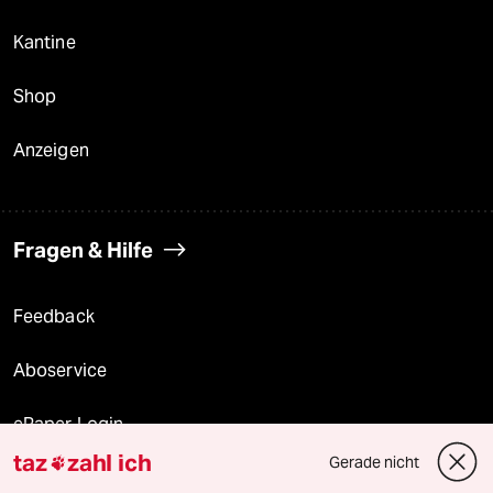
Kantine
Shop
Anzeigen
Fragen & Hilfe
Feedback
Aboservice
ePaper Login
taz
zahl ich
Gerade nicht

Downloads für Abonnierende