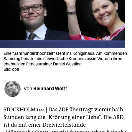
berlin
nord
wahrheit
verlag
verlag
Eine "Jahrhunderthochzeit" steht ins Königshaus: Am kommenden
Samstag heiratet die schwedische Kronprinzessin Victoria ihren
veranstaltungen
ehemaligen Fitnesstrainer Daniel Westling
Bild: dpa
shop
fragen & hilfe
Von
Reinhard Wolff
unterstützen
STOCKHOLM
taz
| Das ZDF überträgt viereinhalb
abo
Stunden lang die "Krönung einer Liebe". Die ARD
genossenschaft
ist da mit einer Dreiviertelstunde