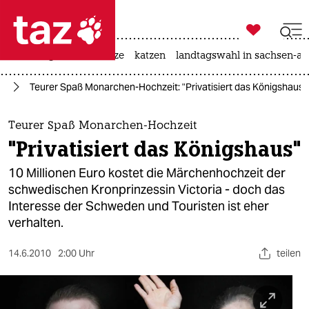

taz zahl ich
iran-krieg
ceuta
hitze
katzen
landtagswahl in sachsen-an

taz zahl ich
pa
Teurer Spaß Monarchen-Hochzeit: "Privatisiert das Königshaus"
taz zahl ich
themen
Teurer Spaß Monarchen-Hochzeit
"Privatisiert das Königshaus"
politik
10 Millionen Euro kostet die Märchenhochzeit der
öko
schwedischen Kronprinzessin Victoria - doch das
Interesse der Schweden und Touristen ist eher
gesellschaft
verhalten.
kultur
14.6.2010
2:00 Uhr
teilen
sport