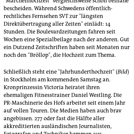
"Märchenhochzeit" vergleichsweise schon beinahe
epaper login
bescheiden. Während Schwedens öffentlich-
rechtliches Fernsehen SVT zur "längsten
Direktübertragung aller Zeiten" einlädt: 14
Stunden. Die Boulevardzeitungen fahren seit
Wochen eine Spezialbeilage nach der anderen. Gut
ein Dutzend Zeitschriften haben seit Monaten nur
noch den "Bröllop", die Hochzeit zum Thema.
Schließlich steht eine "Jahrhunderthochzeit" (
Bild
)
in Stockholm am kommenden Samstag an.
Kronprinzessin Victoria heiratet ihren
ehemaligen Fitnesstrainer Daniel Westling. Die
PR-Maschinerie des Hofs arbeitet seit einem Jahr
auf vollen Touren. Die Medien haben auch brav
angebissen. 277 oder fast die Hälfte aller
akkreditierten ausländischen Journalisten,
Fotografen und Techniker kommen aus