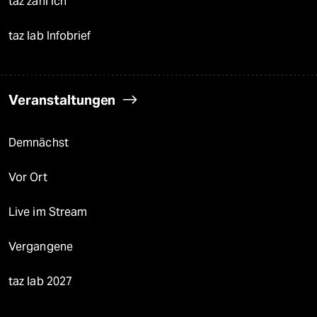
taz zahl ich
taz lab Infobrief
Veranstaltungen
Demnächst
Vor Ort
Live im Stream
Vergangene
taz lab 2027