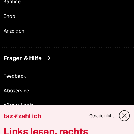
Kantine
Shop
Anzeigen
Fragen & Hilfe
Feedback
Aboservice
ePaper Login
taz
zahl ich
Gerade nicht

Downloads für Abonnierende
Links lesen, rechts