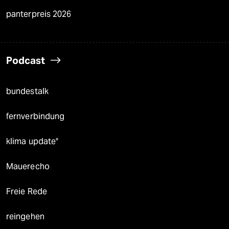
panterpreis 2026
Podcast
bundestalk
fernverbindung
klima update°
Mauerecho
Freie Rede
reingehen