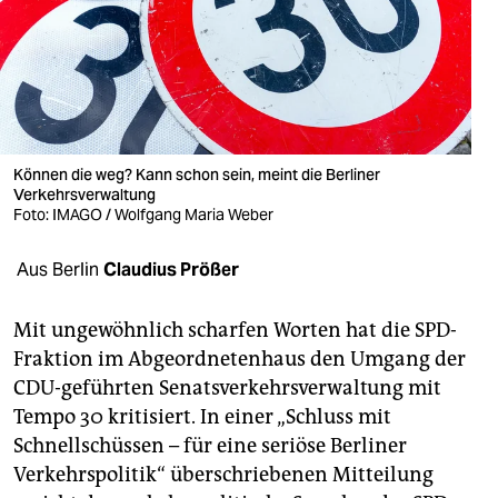
berlin
nord
wahrheit
verlag
Können die weg? Kann schon sein, meint die Berliner
verlag
Verkehrsverwaltung
Foto: IMAGO / Wolfgang Maria Weber
veranstaltungen
Aus Berlin
Claudius Prößer
shop
fragen & hilfe
Mit ungewöhnlich scharfen Worten hat die SPD-
Fraktion im Abgeordnetenhaus den Umgang der
unterstützen
CDU-geführten Senatsverkehrsverwaltung mit
abo
Tempo 30 kritisiert. In einer „Schluss mit
Schnellschüssen – für eine seriöse Berliner
genossenschaft
Verkehrspolitik“ überschriebenen Mitteilung