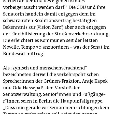
Sachen an der Kita des eigenen Kindes
vorbeigerauscht werden darf.“ Die CDU und ihre
Senatorin handeln damit entgegen dem im
schwarz-roten Koalitionsvertrag bestätigten
Bekenntnis zur „Vision Zero“
, aber auch entgegen
der Flexibilisierung der Straßenverkehrsordnung.
Die erleichtert es Kommunen seit der letzten
Novelle, Tempo 30 anzuordnen – was der Senat im
Bundesrat mittrug.
Als „zynisch und menschenverachtend“
bezeichneten derweil die verkehrspolitischen
Sprecherinnen der Grünen-Fraktion, Antje Kapek
und Oda Hassepaß, den Vorstoß der
Senatsverwaltung. Se­nio­r*in­nen und Fuß­gän­ge­
r*in­nen seien in Berlin die Hauptunfallgruppe.
„Dass nun gerade vor Senioreneinrichtungen kein