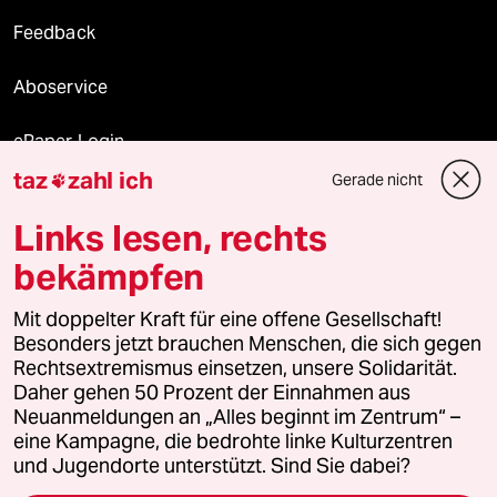
Feedback
Aboservice
ePaper Login
taz
zahl ich
Gerade nicht

Downloads für Abonnierende
Links lesen, rechts
bekämpfen
© 2026 taz Verlags und Vertriebs GmbH
Mit doppelter Kraft für eine offene Gesellschaft!
Alle Rechte vorbehalten. Bei rechtlichen Fragen oder für Genehmigungen
wenden Sie sich bitte an
lizenzen@taz.de
Besonders jetzt brauchen Menschen, die sich gegen
Rechtsextremismus einsetzen, unsere Solidarität.
Daher gehen 50 Prozent der Einnahmen aus
Feedback
Redaktionsstatut
Kommune-Richtlinien
KI-
Neuanmeldungen an „Alles beginnt im Zentrum“ –
eine Kampagne, die bedrohte linke Kulturzentren
Leitlinie
Informant
Datenschutz
Impressum
AGB
und Jugendorte unterstützt. Sind Sie dabei?