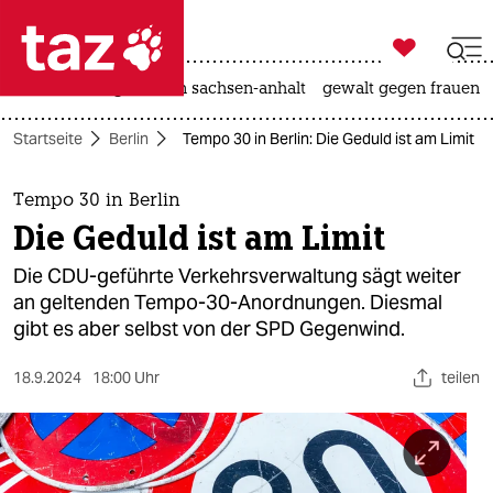

taz zahl ich
hitze
landtagswahl in sachsen-anhalt
gewalt gegen frauen

taz zahl ich
Startseite
Berlin
Tempo 30 in Berlin: Die Geduld ist am Limit
taz zahl ich
themen
Tempo 30 in Berlin
Die Geduld ist am Limit
politik
Die CDU-geführte Verkehrsverwaltung sägt weiter
öko
an geltenden Tempo-30-Anordnungen. Diesmal
gibt es aber selbst von der SPD Gegenwind.
gesellschaft
18.9.2024
18:00 Uhr
teilen
kultur
sport