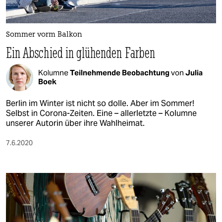
berlin
nord
Sommer vorm Balkon
wahrheit
Ein Abschied in glühenden Farben
verlag
Kolumne
Teilnehmende Beobachtung
von
Julia
Boek
verlag
Berlin im Winter ist nicht so dolle. Aber im Sommer!
veranstaltungen
Selbst in Corona-Zeiten. Eine – allerletzte – Kolumne
unserer Autorin über ihre Wahlheimat.
shop
7.6.2020
fragen & hilfe
unterstützen
abo
genossenschaft