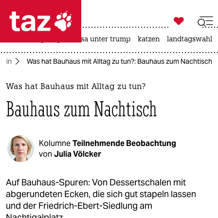

taz zahl ich
hitze
bergsteigen
usa unter trump
katzen
landtagswahl i

taz zahl ich
rlin
Was hat Bauhaus mit Alltag zu tun?: Bauhaus zum Nachtisch
taz zahl ich
themen
Was hat Bauhaus mit Alltag zu tun?
Bauhaus zum Nachtisch
politik
öko
Kolumne
Teilnehmende Beobachtung
gesellschaft
von
Julia Völcker
kultur
Auf Bauhaus-Spuren: Von Dessertschalen mit
abgerundeten Ecken, die sich gut stapeln lassen
sport
und der Friedrich-Ebert-Siedlung am
Nachtigalplatz.