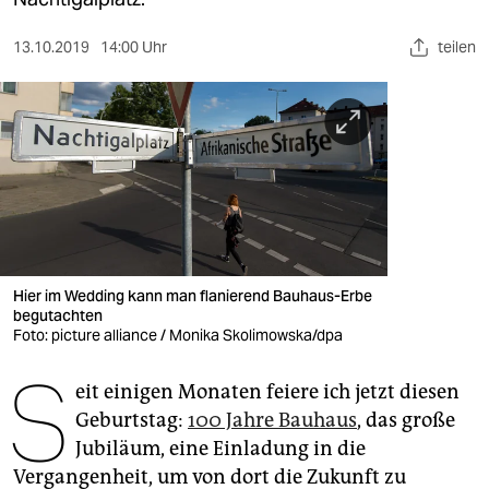
berlin
nord
13.10.2019
14:00 Uhr
teilen
wahrheit
verlag
verlag
veranstaltungen
shop
Hier im Wedding kann man flanierend Bauhaus-Erbe
begutachten
fragen & hilfe
Foto: picture alliance / Monika Skolimowska/dpa
unterstützen
S
eit einigen Monaten feiere ich jetzt diesen
abo
Geburtstag:
100 Jahre Bauhaus
, das große
Jubiläum, eine Einladung in die
genossenschaft
Vergangenheit, um von dort die Zukunft zu