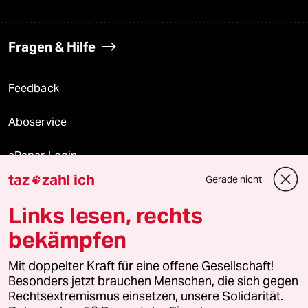
Fragen & Hilfe
Feedback
Aboservice
ePaper Login
taz
zahl ich
Gerade nicht

Downloads für Abonnierende
Links lesen, rechts
bekämpfen
© 2026 taz Verlags und Vertriebs GmbH
Mit doppelter Kraft für eine offene Gesellschaft!
Alle Rechte vorbehalten. Bei rechtlichen Fragen oder für Genehmigungen
wenden Sie sich bitte an
lizenzen@taz.de
Besonders jetzt brauchen Menschen, die sich gegen
Rechtsextremismus einsetzen, unsere Solidarität.