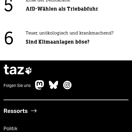
5
Krise der Demokratie
AfD-Wählen als Triebabfuhr
6
Teuer, unökologisch und krankmachend?
Sind Klimaanlagen böse?
taz

Folgen Sie uns
Ressorts
Politik