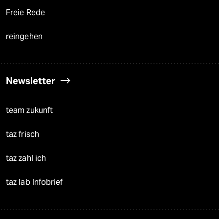
Freie Rede
reingehen
Newsletter
team zukunft
taz frisch
taz zahl ich
taz lab Infobrief