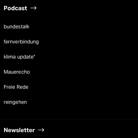
Podcast
bundestalk
fernverbindung
klima update°
Mauerecho
Freie Rede
reingehen
Newsletter