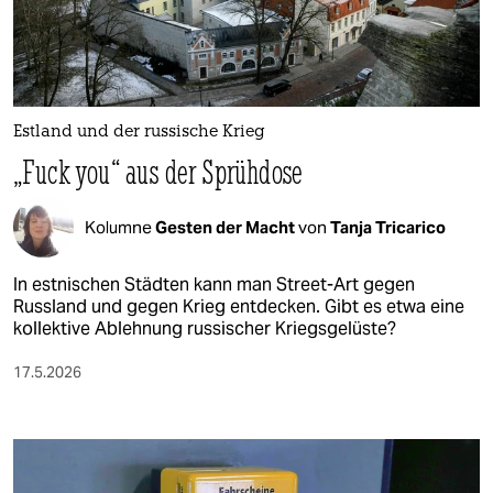
berlin
nord
wahrheit
Estland und der russische Krieg
verlag
„Fuck you“ aus der Sprühdose
verlag
Kolumne
Gesten der Macht
von
Tanja Tricarico
veranstaltungen
shop
In estnischen Städten kann man Street-Art gegen
Russland und gegen Krieg entdecken. Gibt es etwa eine
fragen & hilfe
kollektive Ablehnung russischer Kriegsgelüste?
unterstützen
17.5.2026
abo
genossenschaft