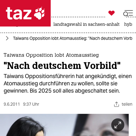

taz zahl ich
niedrigwasser
rente
landtagswahl in sachsen-anhalt
hybri

taz zahl ich
ft
Taiwans Opposition lobt Atomausstieg: "Nach deutschem Vorbil
taz zahl ich
themen
Taiwans Opposition lobt Atomausstieg
"Nach deutschem Vorbild"
politik
Taiwans Oppositionsführerin hat angekündigt, einen
öko
Atomausstieg durchführen zu wollen, sollte sie
gewinnen. Bis 2025 soll alles abgeschaltet sein.
gesellschaft
9.6.2011
9:37 Uhr
teilen
kultur
sport