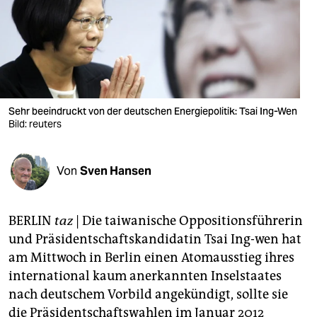
berlin
nord
wahrheit
verlag
Sehr beeindruckt von der deutschen Energiepolitik: Tsai Ing-Wen
verlag
Bild: reuters
veranstaltungen
Von
Sven Hansen
shop
fragen & hilfe
BERLIN
taz
| Die taiwanische Oppositionsführerin
unterstützen
und Präsidentschaftskandidatin Tsai Ing-wen hat
am Mittwoch in Berlin einen Atomausstieg ihres
abo
international kaum anerkannten Inselstaates
genossenschaft
nach deutschem Vorbild angekündigt, sollte sie
die Präsidentschaftswahlen im Januar 2012