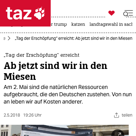

taz zahl ich
bergsteigen
usa unter trump
katzen
landtagswahl in sachs

taz zahl ich
gie
„Tag der Erschöpfung“ erreicht: Ab jetzt sind wir in den Miesen
taz zahl ich
themen
„Tag der Erschöpfung“ erreicht
Ab jetzt sind wir in den
politik
Miesen
öko
Am 2. Mai sind die natürlichen Ressourcen
aufgebraucht, die den Deutschen zustehen. Von nun
gesellschaft
an leben wir auf Kosten anderer.
kultur
2.5.2018
19:26 Uhr
teilen
sport