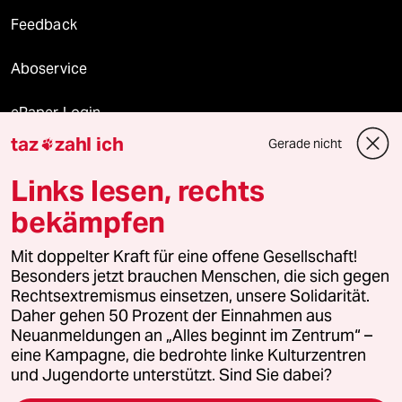
Feedback
Aboservice
ePaper Login
taz
zahl ich
Gerade nicht

Downloads für Abonnierende
Links lesen, rechts
bekämpfen
© 2026 taz Verlags und Vertriebs GmbH
Mit doppelter Kraft für eine offene Gesellschaft!
Alle Rechte vorbehalten. Bei rechtlichen Fragen oder für Genehmigungen
wenden Sie sich bitte an
lizenzen@taz.de
Besonders jetzt brauchen Menschen, die sich gegen
Rechtsextremismus einsetzen, unsere Solidarität.
Daher gehen 50 Prozent der Einnahmen aus
Feedback
Redaktionsstatut
Kommune-Richtlinien
KI-
Neuanmeldungen an „Alles beginnt im Zentrum“ –
eine Kampagne, die bedrohte linke Kulturzentren
Leitlinie
Informant
Datenschutz
Impressum
AGB
und Jugendorte unterstützt. Sind Sie dabei?