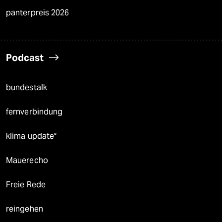
panterpreis 2026
Podcast
bundestalk
fernverbindung
klima update°
Mauerecho
Freie Rede
reingehen