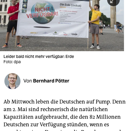
berlin
nord
wahrheit
verlag
verlag
Leider bald nicht mehr verfügbar: Erde
Foto: dpa
veranstaltungen
shop
Von
Bernhard Pötter
fragen & hilfe
unterstützen
Ab Mittwoch leben die Deutschen auf Pump. Denn
am 2. Mai sind rechnerisch die natürlichen
abo
Kapazitäten aufgebraucht, die den 82 Millionen
genossenschaft
Deutschen zur Verfügung stünden, wenn es