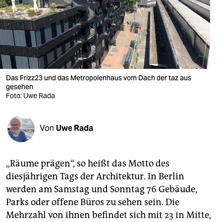
berlin
nord
wahrheit
verlag
Das Frizz23 und das Metropolenhaus vom Dach der taz aus
gesehen
verlag
Foto: Uwe Rada
veranstaltungen
shop
Von
Uwe Rada
fragen & hilfe
„Räume prägen“, so heißt das Motto des
unterstützen
diesjährigen Tags der Architektur. In Berlin
abo
werden am Samstag und Sonntag 76 Gebäude,
Parks oder offene Büros zu sehen sein. Die
genossenschaft
Mehrzahl von ihnen befindet sich mit 23 in Mitte,