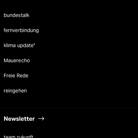
bundestalk
fernverbindung
klima update°
Mauerecho
Freie Rede
reingehen
Newsletter
team zukunft