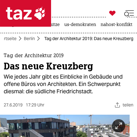

taz zahl ich
krieg in der ukraine
hitze
us-demokraten
nahost-konflikt

taz zahl ich
tartseite
Berlin
Tag der Architektur 2019: Das neue Kreuzberg
taz zahl ich
themen
Tag der Architektur 2019
Das neue Kreuzberg
politik
Wie jedes Jahr gibt es Einblicke in Gebäude und
öko
offene Büros von Architekten. Ein Schwerpunkt
diesmal: die südliche Friedrichstadt.
gesellschaft
27.6.2019
17:29 Uhr
teilen
kultur
sport