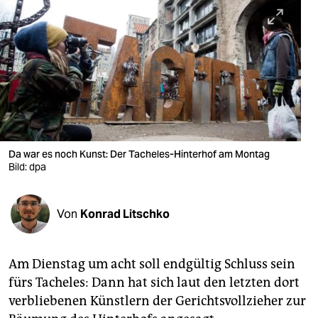
berlin
nord
wahrheit
verlag
verlag
veranstaltungen
Da war es noch Kunst: Der Tacheles-Hinterhof am Montag
Bild: dpa
shop
fragen & hilfe
Von
Konrad Litschko
unterstützen
Am Dienstag um acht soll endgültig Schluss sein
abo
fürs Tacheles: Dann hat sich laut den letzten dort
genossenschaft
verbliebenen Künstlern der Gerichtsvollzieher zur