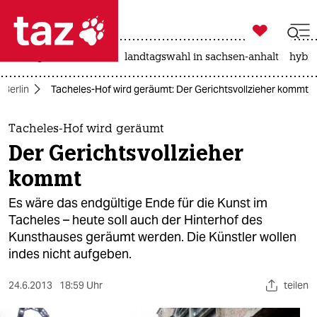

taz zahl ich
niedrigwasser
rente
landtagswahl in sachsen-anhalt
hybri

taz zahl ich
Berlin
Tacheles-Hof wird geräumt: Der Gerichtsvollzieher kommt
taz zahl ich
themen
Tacheles-Hof wird geräumt
Der Gerichtsvollzieher
politik
kommt
öko
Es wäre das endgültige Ende für die Kunst im
Tacheles – heute soll auch der Hinterhof des
gesellschaft
Kunsthauses geräumt werden. Die Künstler wollen
indes nicht aufgeben.
kultur
sport
24.6.2013
18:59 Uhr
teilen