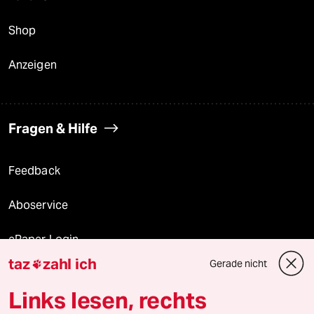
Shop
Anzeigen
Fragen & Hilfe
Feedback
Aboservice
ePaper Login
taz
zahl ich
Gerade nicht

Downloads für Abonnierende
Links lesen, rechts