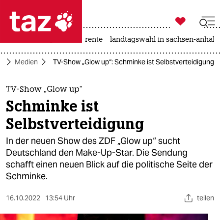

taz zahl ich
hitze
niedrigwasser
rente
landtagswahl in sachsen-anhalt

taz zahl ich
t
Medien
TV-Show „Glow up“: Schminke ist Selbstverteidigung
taz zahl ich
themen
TV-Show „Glow up“
Schminke ist
politik
Selbstverteidigung
öko
In der neuen Show des ZDF „Glow up“ sucht
Deutschland den Make-Up-Star. Die Sendung
gesellschaft
schafft einen neuen Blick auf die politische Seite der
Schminke.
kultur
sport
16.10.2022
13:54 Uhr
teilen