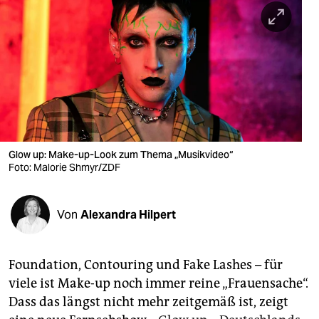
berlin
nord
wahrheit
verlag
verlag
veranstaltungen
Glow up: Make-up-Look zum Thema „Musikvideo“
Foto: Malorie Shmyr/ZDF
shop
fragen & hilfe
Von
Alexandra Hilpert
unterstützen
Foundation, Contouring und Fake Lashes – für
abo
viele ist Make-up noch immer reine „Frauensache“.
genossenschaft
Dass das längst nicht mehr zeitgemäß ist, zeigt