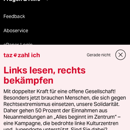
Feedback
Aboservice
ePaper Login
taz
zahl ich
Gerade nicht

Downloads für Abonnierende
Links lesen, rechts
bekämpfen
© 2026 taz Verlags und Vertriebs GmbH
Alle Rechte vorbehalten. Bei rechtlichen Fragen oder für Genehmigungen
Mit doppelter Kraft für eine offene Gesellschaft!
wenden Sie sich bitte an
lizenzen@taz.de
Besonders jetzt brauchen Menschen, die sich gegen
Rechtsextremismus einsetzen, unsere Solidarität.
Daher gehen 50 Prozent der Einnahmen aus
Feedback
Redaktionsstatut
Kommune-Richtlinien
KI-
Neuanmeldungen an „Alles beginnt im Zentrum“ –
eine Kampagne, die bedrohte linke Kulturzentren
Leitlinie
Informant
Datenschutz
Impressum
AGB
und Jugendorte unterstützt. Sind Sie dabei?