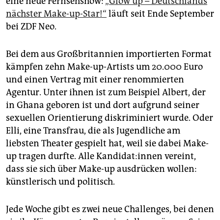
eine neue Fernsehshow:
„Glow up – Deutschlands
epaper login
nächster Make-up-Star!“
läuft seit Ende September
bei ZDF Neo.
Bei dem aus Großbritannien importierten Format
kämpfen zehn Make-up-Artists um 20.000 Euro
und einen Vertrag mit einer renommierten
Agentur. Unter ihnen ist zum Beispiel Albert, der
in Ghana geboren ist und dort aufgrund seiner
sexuellen Orientierung diskriminiert wurde. Oder
Elli, eine Transfrau, die als Jugendliche am
liebsten Theater gespielt hat, weil sie dabei Make-
up tragen durfte. Alle ­Kan­di­da­t:in­nen vereint,
dass sie sich über Make-up ausdrücken wollen:
künstlerisch und politisch.
Jede Woche gibt es zwei neue Challenges, bei denen