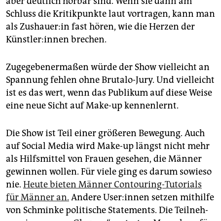
aber deutlich hörbar sind. Wenn sie dann am
Schluss die Kritikpunkte laut vortragen, kann man
als Zu­shaue­r:in fast hören, wie die Herzen der
Künst­le­r:in­nen brechen.
Zugegebenermaßen würde der Show vielleicht an
Spannung fehlen ohne Brutalo-Jury. Und vielleicht
ist es das wert, wenn das Publikum auf diese Weise
eine neue Sicht auf Make-up kennenlernt.
Die Show ist Teil einer größeren Bewegung. Auch
auf Social Media wird Make-up längst nicht mehr
als Hilfsmittel von Frauen gesehen, die Männer
gewinnen wollen. Für viele ging es darum sowieso
nie.
Heute bieten Männer Contouring-Tutorials
für Männer an.
Andere Use­r:in­nen setzen mithilfe
von Schminke politische Statements. Die Teil­neh­