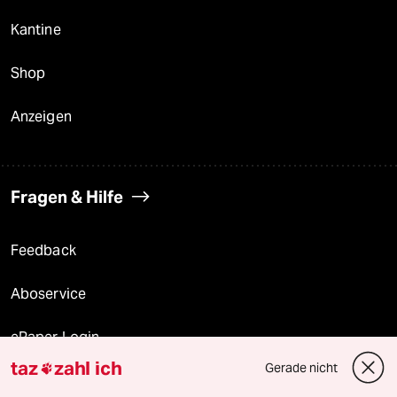
Kantine
Shop
Anzeigen
Fragen & Hilfe
Feedback
Aboservice
ePaper Login
taz
zahl ich
Gerade nicht

Downloads für Abonnierende