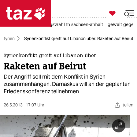

taz zahl ich
hitze
surfen
landtagswahl in sachsen-anhalt
gewalt gegen

taz zahl ich
Syrien
Syrienkonflikt greift auf Libanon über: Raketen auf Beirut
taz zahl ich
themen
Syrienkonflikt greift auf Libanon über
Raketen auf Beirut
politik
Der Angriff soll mit dem Konflikt in Syrien
öko
zusammenhängen. Damaskus will an der geplanten
Friedenskonferenz teilnehmen.
gesellschaft
26.5.2013
17:07 Uhr
teilen
kultur
sport