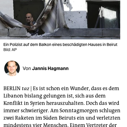
berlin
nord
wahrheit
verlag
Ein Polizist auf dem Balkon eines beschädigten Hauses in Beirut
verlag
Bild: AP
veranstaltungen
Von
Jannis Hagmann
shop
fragen & hilfe
BERLIN
taz
| Es ist schon ein Wunder, dass es dem
unterstützen
Libanon bislang gelungen ist, sich aus dem
Konflikt in Syrien herauszuhalten. Doch das wird
abo
immer schwieriger. Am Sonntagmorgen schlugen
genossenschaft
zwei Raketen im Süden Beiruts ein und verletzten
mindestens vier Menschen. Einem Vertreter der