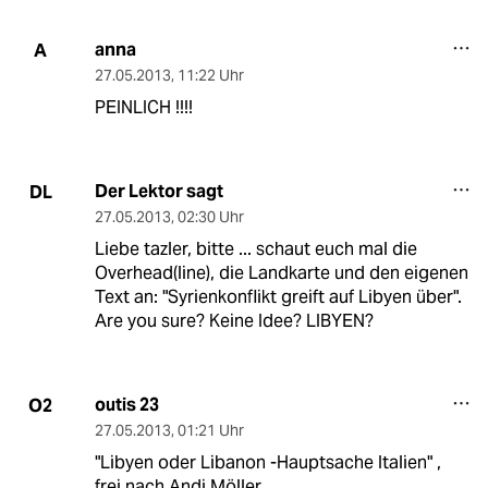
anna
A
27.05.2013
,
11:22 Uhr
PEINLICH !!!!
Der Lektor sagt
DL
27.05.2013
,
02:30 Uhr
Liebe tazler, bitte ... schaut euch mal die
Overhead(line), die Landkarte und den eigenen
Text an: "Syrienkonflikt greift auf Libyen über".
Are you sure? Keine Idee? LIBYEN?
outis 23
O2
27.05.2013
,
01:21 Uhr
"Libyen oder Libanon -Hauptsache Italien" ,
frei nach Andi Möller