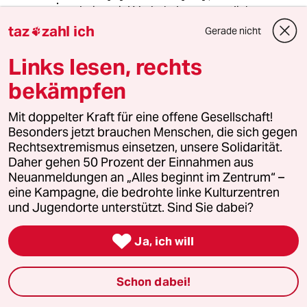
bei so viel Vorbehalten vermutlich
auch dann nicht verstehen, wenn die
taz
zahl ich
Gerade nicht

taz das gesamte Buch des Mannes
abdrucken würde, nicht bloß ein
Links lesen, rechts
Interview mit ihm.
bekämpfen
So "konkret", wie man werden muss,
um Menschen zur Vernunft zu
Mit doppelter Kraft für eine offene Gesellschaft!
bringen, die sich ihren eigenen
Besonders jetzt brauchen Menschen, die sich gegen
Vorurteilen vollkommen unterwerfen,
Rechtsextremismus einsetzen, unsere Solidarität.
können (und wollen) echte
Daher gehen 50 Prozent der Einnahmen aus
Philosophen gar nicht werden. Denn
Neuanmeldungen an „Alles beginnt im Zentrum“ –
wie sagte Sadik al-Azm noch gleich?
eine Kampagne, die bedrohte linke Kulturzentren
Dass die Trennung von Glauben und
und Jugendorte unterstützt. Sind Sie dabei?
Entscheiden "nicht nur für den
Fortschritt, sondern für das

Ja, ich will
Überleben" wichtig ist, verstehen die
meisten Leute erst, wenn sie durch
Schon dabei!
"so etwas wie den Dreißigjährigen
Krieg [gegangen]" sind. Und zwar