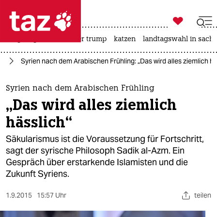

taz zahl ich
bergsteigen
usa unter trump
katzen
landtagswahl in sachs

taz zahl ich
en
Syrien nach dem Arabischen Frühling: „Das wird alles ziemlich hä
taz zahl ich
themen
Syrien nach dem Arabischen Frühling
„Das wird alles ziemlich
politik
hässlich“
öko
Säkularismus ist die Voraussetzung für Fortschritt,
sagt der syrische Philosoph Sadik al-Azm. Ein
gesellschaft
Gespräch über erstarkende Islamisten und die
Zukunft Syriens.
kultur
sport
1.9.2015
15:57 Uhr
teilen