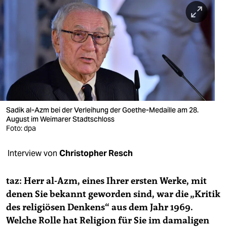
berlin
nord
wahrheit
verlag
verlag
veranstaltungen
Sadik al-Azm bei der Verleihung der Goethe-Medaille am 28.
August im Weimarer Stadtschloss
shop
Foto: dpa
fragen & hilfe
Interview von
Christopher Resch
unterstützen
taz: Herr al-Azm, eines Ihrer ersten Werke, mit
abo
denen Sie bekannt geworden sind, war die „Kritik
des religiösen Denkens“ aus dem Jahr 1969.
genossenschaft
Welche Rolle hat Religion für Sie im damaligen