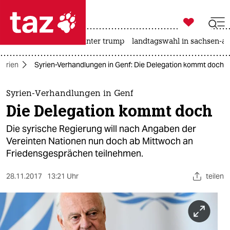

taz zahl ich
nahost-konflikt
usa unter trump
landtagswahl in sachsen-an

taz zahl ich
Syrien
Syrien-Verhandlungen in Genf: Die Delegation kommt doch
taz zahl ich
themen
Syrien-Verhandlungen in Genf
Die Delegation kommt doch
politik
Die syrische Regierung will nach Angaben der
öko
Vereinten Nationen nun doch ab Mittwoch an
Friedensgesprächen teilnehmen.
gesellschaft
28.11.2017
13:21 Uhr
teilen
kultur
sport