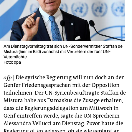
berlin
nord
wahrheit
verlag
Am Dienstagvormittag traf sich UN-Sondervermittler Staffan de
verlag
Mistura (hier im Bild) zunächst mit Vertretern der fünf UN-
Vetomächte
Foto: dpa
veranstaltungen
shop
afp
| Die syrische Regierung will nun doch an den
Genfer Friedensgesprächen mit der Opposition
fragen & hilfe
teilnehmen. Der UN-Syrienbeauftragte Staffan de
unterstützen
Mistura habe aus Damaskus die Zusage erhalten,
dass die Regierungsdelegation am Mittwoch in
abo
Genf eintreffen werde, sagte die UN-Sprecherin
genossenschaft
Alessandra Vellucci am Dienstag. Zuvor hatte die
Regierung
offen gelassen
, ob sie wie geplant an