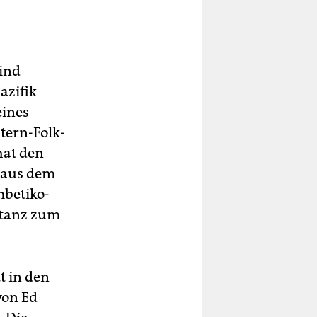
sind
azifik
eines
tern-Folk-
hat den
l aus dem
mbetiko-
htanz zum
t in den
von Ed