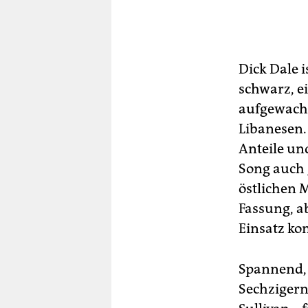
Dick Dale i
schwarz, ei
aufgewachs
Libanesen.
Anteile un
Song auch g
östlichen 
Fassung, a
Einsatz k
Spannend, d
Sechzigern