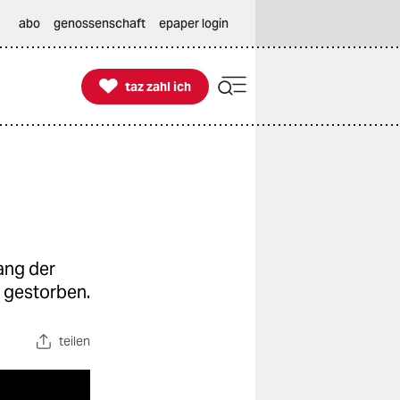
abo
genossenschaft
epaper login

taz zahl ich
taz zahl ich
ang der
n gestorben.
teilen