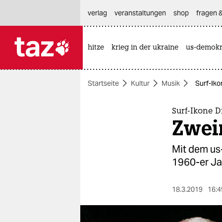
hautnavigation anspringen
hauptinhalt anspringen
footer anspringen
verlag
veranstaltungen
shop
fragen &
hitze
krieg in der ukraine
us-demokr

taz zahl ich
taz zahl ich
Startseite
Kultur
Musik
Surf-Iko
themen
politik
Surf-Ikone D
Zwei
öko
Mit dem us
gesellschaft
1960-er Jah
kultur
18.3.2019
16:4
sport