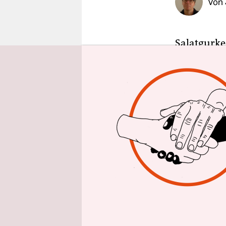
Von
epaper login
Salatgurke 
spricht zu
Hookline v
Vibratoton
seiner Gita
Dale spiel
nachempfu
Schlitten k
Popkultur 
sind wiede
aus dem Oz
der erste 