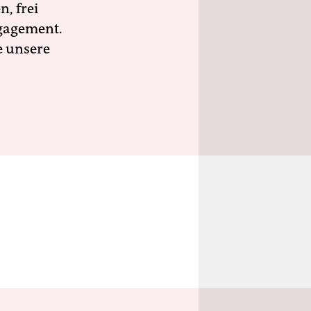
n, frei
ngagement.
e unsere