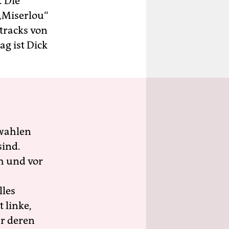
. Die
 „Miserlou“
tracks von
ag ist Dick
wahlen
sind.
h und vor
lles
 linke,
ür deren