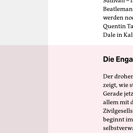
Sullivan – 
Beatlemani
werden noc
Quentin Tar
Dale in Kal
Die Enga
Der drohe
zeigt, wie
Gerade jet
allem mit d
Zivilgesell
beginnt im
selbstverw