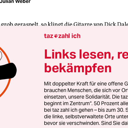
Julian Weber
grob geraspelt, so klingt die Gitarre von Dick Dale
 uns in einer fremden Zunge: dagga daggadidagg
taz
zahl ich

on Dales Gitarre fährt Schlangenlinien, ihr br
 macht kirre. Mit dem Effekt hat der US-Musiker
Links lesen, r
rre vergröbert. Es ist das Zeitalter der Straßenkr
bekämpfen
t eine Fender-Gitarre, deren Form einer Autokaros
nden ist und einen Typennamen hat, der nach 
lingt: Stratocaster.
Mit doppelter Kraft für eine offene G
brauchen Menschen, die sich vor O
einsetzen, unsere Solidarität. Die ta
ist noch jung, Rock ’n’ Roll, Doo-wop und die gro
beginnt im Zentrum“. 50 Prozent a
r aus der Mode, schon schwappt die nächste Mon
bei taz zahl ich gehen – bis zum 30
ean der Sounds an Land: Surfmusik. Und „Miser
die linke, selbstverwaltete Orte unte
bevor sie verschwinden. Sind Sie da
Surf-Instrumentalhit. Er dauert 2 Minuten und 15