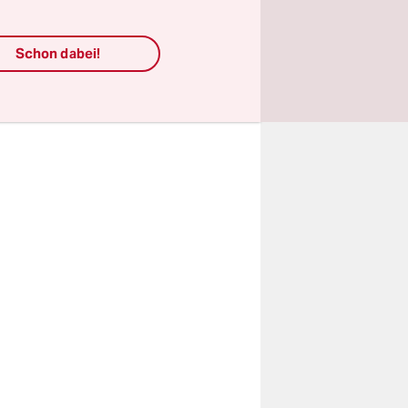
zu machen.
ndlosen
Schon dabei!
 anhört wie
 Wer nicht