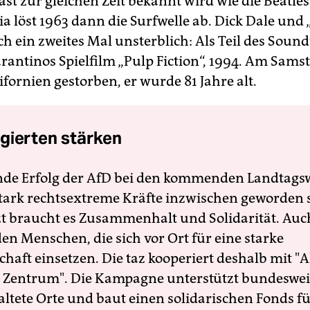
fast zur gleichen Zeit bekannt wird wie die Beatles
a löst 1963 dann die Surfwelle ab. Dick Dale und
h ein zweites Mal unsterblich: Als Teil des Sound
antinos Spielfilm „Pulp Fiction“, 1994. Am Samst
ifornien gestorben, er wurde 81 Jahre alt.
gierten stärken
nde Erfolg der AfD bei den kommenden Landtags
 stark rechtsextreme Kräfte inzwischen geworden 
zt braucht es Zusammenhalt und Solidarität. Auc
en Menschen, die sich vor Ort für eine starke
schaft einsetzen. Die taz kooperiert deshalb mit "A
 Zentrum". Die Kampagne unterstützt bundesweit
altete Orte und baut einen solidarischen Fonds f