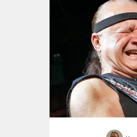
berlin
nord
wahrheit
verlag
verlag
veranstaltungen
shop
fragen & hilfe
unterstützen
abo
genossenschaft