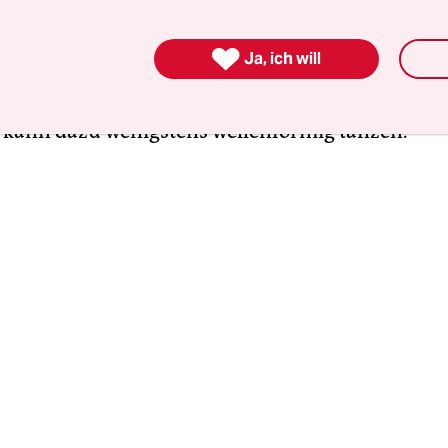
n, um Dick Dale 1962 auf einen Schlag berühmt 
 wird mit Kalifornien assoziiert, dem Land der e

Ja, ich will
d Riesenwellen. Wellenreiten und Musik, die sich
, die auf den Wellen reiten, so klingt „Miserlou“.
, kann dazu wenigstens wellenförmig tanzen.