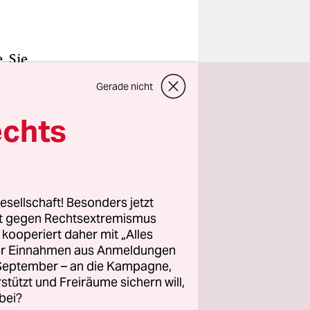
. Sie
adagga. Die
Gerade nicht
ummender
 den Klang
echts
euzer, und
serie
dickem
esellschaft! Besonders jetzt
rt gegen Rechtsextremismus
z kooperiert daher mit „Alles
ßen Crooner
ller Einnahmen aus Anmeldungen
sterwelle
. September – an die Kampagne,
lou“ heißt
rstützt und Freiräume sichern will,
bei?
 Sekunden.