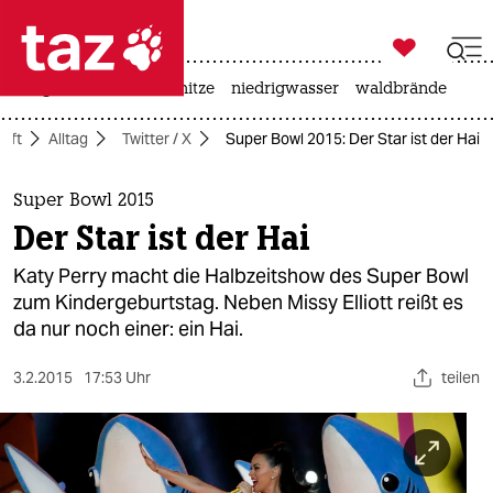

taz zahl ich
krieg in der ukraine
hitze
niedrigwasser
waldbrände

taz zahl ich
aft
Alltag
Twitter / X
Super Bowl 2015: Der Star ist der Hai
taz zahl ich
themen
Super Bowl 2015
Der Star ist der Hai
politik
Katy Perry macht die Halbzeitshow des Super Bowl
öko
zum Kindergeburtstag. Neben Missy Elliott reißt es
da nur noch einer: ein Hai.
gesellschaft
3.2.2015
17:53 Uhr
teilen
kultur
sport