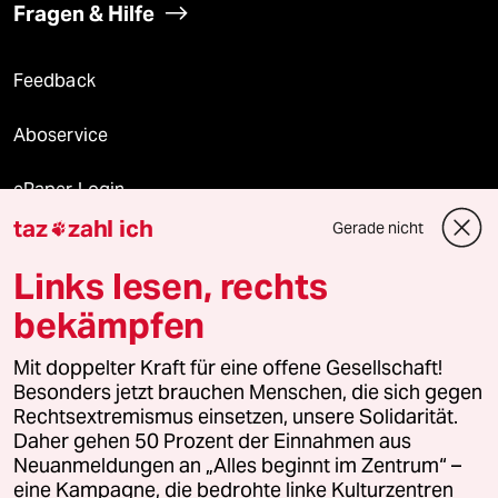
Fragen & Hilfe
Feedback
Aboservice
ePaper Login
taz
zahl ich
Gerade nicht

Downloads für Abonnierende
Links lesen, rechts
bekämpfen
© 2026 taz Verlags und Vertriebs GmbH
Alle Rechte vorbehalten. Bei rechtlichen Fragen oder für Genehmigungen
Mit doppelter Kraft für eine offene Gesellschaft!
wenden Sie sich bitte an
lizenzen@taz.de
Besonders jetzt brauchen Menschen, die sich gegen
Rechtsextremismus einsetzen, unsere Solidarität.
Daher gehen 50 Prozent der Einnahmen aus
Feedback
Redaktionsstatut
Kommune-Richtlinien
KI-
Neuanmeldungen an „Alles beginnt im Zentrum“ –
eine Kampagne, die bedrohte linke Kulturzentren