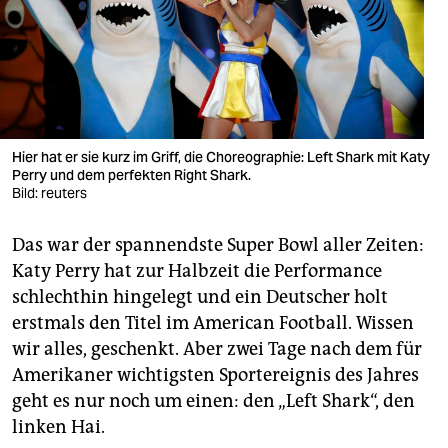
berlin
nord
wahrheit
verlag
Hier hat er sie kurz im Griff, die Choreographie: Left Shark mit Katy
verlag
Perry und dem perfekten Right Shark.
Bild: reuters
veranstaltungen
Das war der spannendste Super Bowl aller Zeiten:
shop
Katy Perry hat zur Halbzeit die Performance
fragen & hilfe
schlechthin hingelegt und ein Deutscher holt
erstmals den Titel im American Football. Wissen
unterstützen
wir alles, geschenkt. Aber zwei Tage nach dem für
abo
Amerikaner wichtigsten Sportereignis des Jahres
geht es nur noch um einen: den „Left Shark“, den
genossenschaft
linken Hai.