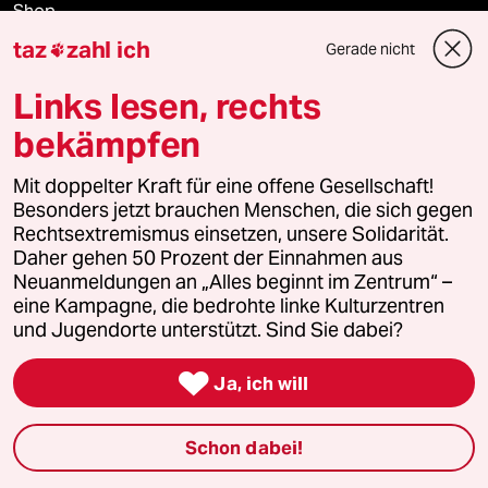
Shop
taz
zahl ich
Gerade nicht

Anzeigen
Links lesen, rechts
bekämpfen
Fragen & Hilfe
Mit doppelter Kraft für eine offene Gesellschaft!
Besonders jetzt brauchen Menschen, die sich gegen
Feedback
Rechtsextremismus einsetzen, unsere Solidarität.
Daher gehen 50 Prozent der Einnahmen aus
Neuanmeldungen an „Alles beginnt im Zentrum“ –
Aboservice
eine Kampagne, die bedrohte linke Kulturzentren
und Jugendorte unterstützt. Sind Sie dabei?
ePaper Login

Ja, ich will
Downloads für Abonnierende
Schon dabei!