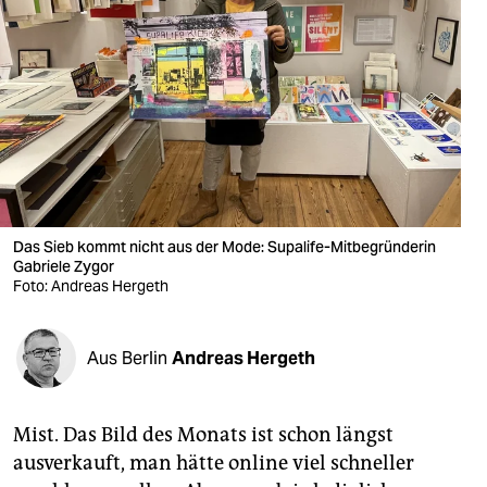
berlin
nord
wahrheit
verlag
verlag
veranstaltungen
Das Sieb kommt nicht aus der Mode: Supalife-Mitbegründerin
Gabriele Zygor
shop
Foto: Andreas Hergeth
fragen & hilfe
Aus Berlin
Andreas Hergeth
unterstützen
abo
Mist. Das Bild des Monats ist schon längst
genossenschaft
ausverkauft, man hätte online viel schneller