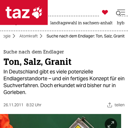

taz zahl ich
niedrigwasser
rente
landtagswahl in sachsen-anhalt
hybri

taz zahl ich
ologie
Atomkraft
Suche nach dem Endlager: Ton, Salz, Granit
taz zahl ich
themen
Suche nach dem Endlager
Ton, Salz, Granit
politik
In Deutschland gibt es viele potenzielle
öko
Endlagerstandorte – und ein fertiges Konzept für ein
Suchverfahren. Doch erkundet wird bisher nur in
gesellschaft
Gorleben.
kultur
26.11.2011
8:32 Uhr
teilen
sport