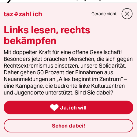
3
Das Zeitalter der elektronischen
taz
zahl ich
Kriegsführung
Gerade nicht

Links lesen, rechts
bekämpfen
4
Die Wahrheit
56 Millionen Deutsche sind betroffen
Mit doppelter Kraft für eine offene Gesellschaft!
Besonders jetzt brauchen Menschen, die sich gegen
Rechtsextremismus einsetzen, unsere Solidarität.
5
Über die geschlechtergerechte Stadt
Daher gehen 50 Prozent der Einnahmen aus
Neuanmeldungen an „Alles beginnt im Zentrum“ –
„Die Stadt ist gemacht für den weißen
eine Kampagne, die bedrohte linke Kulturzentren
Mann in einem Auto“
und Jugendorte unterstützt. Sind Sie dabei?

Ja, ich will
6
Bundeszentrale für politische Bildung
Zurück zu den antikommunistischen
Wurzeln
Schon dabei!