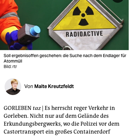
berlin
nord
wahrheit
verlag
verlag
Soll ergebnisoffen geschehen: die Suche nach dem Endlager für
Atommüll
veranstaltungen
Bild: rtr
shop
Von
Malte Kreutzfeldt
fragen & hilfe
unterstützen
GORLEBEN
taz
| Es herrscht reger Verkehr in
abo
Gorleben. Nicht nur auf dem Gelände des
Erkundungsbergwerks, wo die Polizei vor dem
genossenschaft
Castortransport ein großes Containerdorf