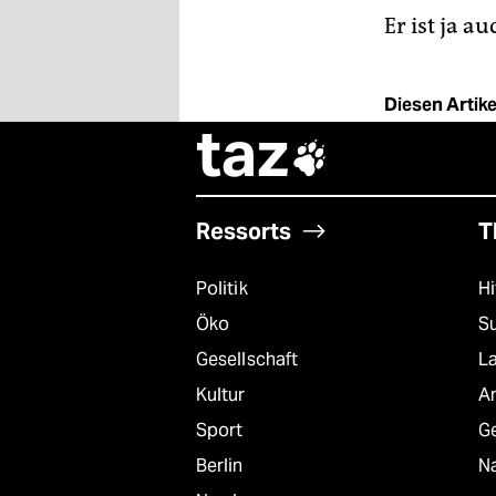
Er ist ja a
Diesen Artikel
taz

Ressorts
T
Politik
Hi
Öko
S
Gesellschaft
L
Kultur
A
Sport
G
Berlin
Na