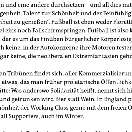
n und eine andere durchsetzen – und all dies mit
nheit, Talent zur Schönheit und der Feinfühlig
heit zu genießen“. Fußball ist eben weder Floret
l eins noch Fallschirmspringen. Fußball ist also 
in der es um das Einüben bürgerlicher Körperlosig
ch keine, in der Autokonzerne ihre Motoren testen
gar keine, die neoliberalen Extremfantasien geho
en Tribünen findet sich, aller Kommerzialisieru
h etwas, das man früher proletarische Öffentlichk
te: Was anderswo Solidarität heißt, nennt sich hi
und getrunken wird Bier statt Wein. In England p
chönheit der Working Class gerne mit dem freien 
ball Supporters, auch im Winter.