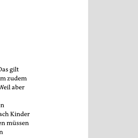
as gilt
 dem zudem
Weil aber
en
nach Kinder
len müssen
in