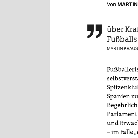
berlin
Von
MARTIN
nord
wahrheit
über Kra

Fußballs
verlag
MARTIN KRAU
verlag
veranstaltungen
Fußballeris
selbstvers
shop
Spitzenklu
fragen & hilfe
Spanien zu
unterstützen
Begehrlich
Parlament 
abo
und Erwach
genossenschaft
– im Falle 