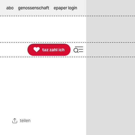
abo
genossenschaft
epaper login

taz zahl ich
taz zahl ich
teilen