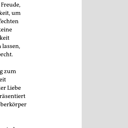
 Freude,
keit, um
tfechten
keine
keit
 lassen,
rcht.
ng zum
eit
er Liebe
räsentiert
Oberkörper