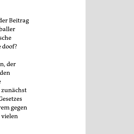
der Beitrag
baller
ische
e doof?
n, der
 den
e
 zunächst
„Gesetzes
erem gegen
 vielen