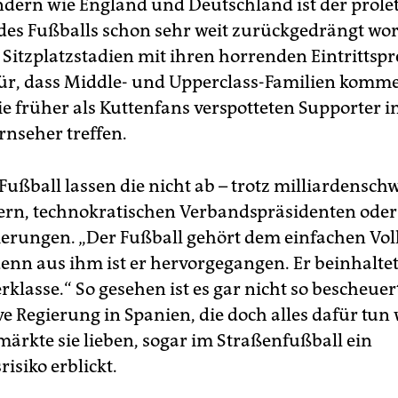
ndern wie England und Deutschland ist der prole
des Fußballs schon sehr weit zurückgedrängt wor
 Sitzplatzstadien mit ihren horrenden Eintrittspr
ür, dass Middle- und Upperclass-Familien komm
die früher als Kuttenfans verspotteten Supporter 
rnseher treffen.
ußball lassen die nicht ab – trotz milliardensch
ern, technokratischen Verbandspräsidenten oder
erungen. „Der Fußball gehört dem einfachen Volk
denn aus ihm ist er hervorgegangen. Er beinhaltet
rklasse.“ So gesehen ist es gar nicht so bescheuer
e Regierung in Spanien, die doch alles dafür tun w
märkte sie lieben, sogar im Straßenfußball ein
risiko erblickt.