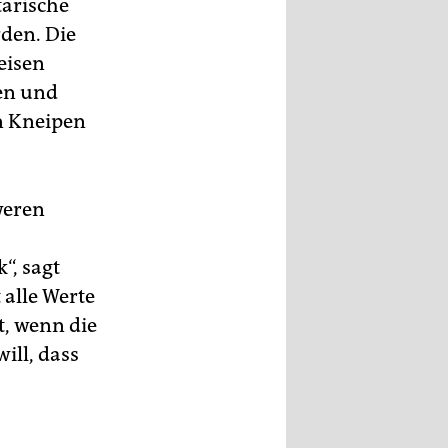
tarische
den. Die
eisen
en und
in Kneipen
weren
“, sagt
 alle Werte
t, wenn die
ill, dass