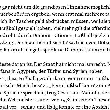
so gar nicht um die grandiosen Einnahmemöglichk
teuerbehörden ergeben, wenn erst mal mehrere t
lich ihr Taschengeld abdrücken müssen, weil sie 
Fußball gespielt haben. Vielmehr gilt die öffentli
droht: durch Demonstrationen, Fußballspiele 
 Zeug. Der Staat behält sich tatsächlich vor, Bolz
en Raum als illegale spontane Demonstration zu 
ste daran ist: Der Staat hat nicht mal unrecht. N
lfans in Ägypten, der Türkei und Syrien haben
rt, dass Fußball gerade dann, wenn er nur Fußball
itische Macht besitzt. „Beim Fußball konnte ein 
e Sprache sprechen“, trug Cesar Luis Menotti, der
che Weltmeistertrainer von 1978, in seinen Thes
all vor, „schlau und listig konnte er eine Absicht