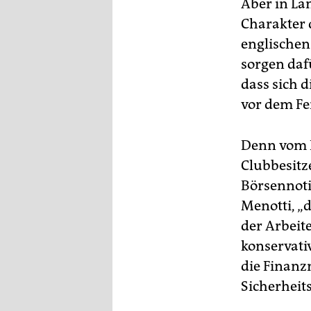
Aber in Lä
Charakter 
englischen
sorgen daf
dass sich 
vor dem Fe
Denn vom F
Clubbesitz
Börsennoti
Menotti, „
der Arbeite
konservativ
die Finanz
Sicherheits