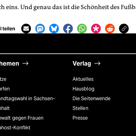
uch eins. Und genau das ist die Schönheit des Fußba
 teilen
hemen
Verlag
tze
Aktuelles
urfen
Hausblog
andtagswahl in Sachsen-
Die Seitenwende
nhalt
Stellen
ewalt gegen Frauen
Presse
host-Konflikt