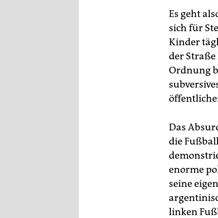
Es geht al
sich für S
Kinder täg
der Straße 
Ordnung be
subversives
öffentlich
Das Absurde
die Fußbal
demonstrie
enorme pol
seine eigen
argentinis
linken Fußb