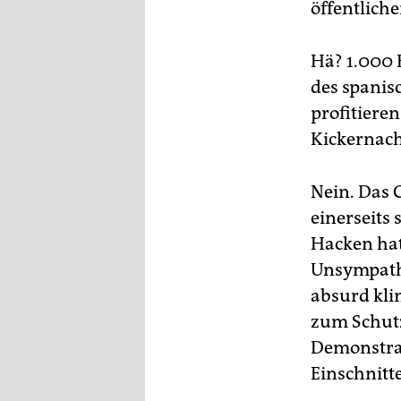
epaper login
öffentlich
Hä? 1.000 
des spanis
profitieren
Kickernach
Nein. Das G
einerseits
Hacken hat
Unsympathe
absurd klin
zum Schutz
Demonstran
Einschnitt