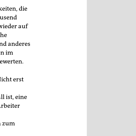
eiten, die
ausend
wieder auf
che
und anderes
en im
bewerten.
icht erst
 ist, eine
Arbeiter
en zum