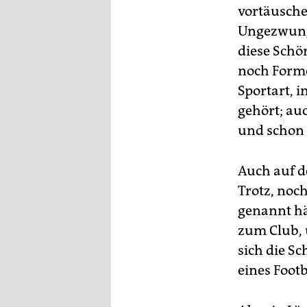
vortäusche
Ungezwunge
diese Schön
noch Forme
Sportart, 
gehört; au
und schon 
Auch auf d
Trotz, noc
genannt hät
zum Club, 
sich die S
eines Foot