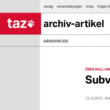
hautnavigation anspringen
hauptinhalt anspringen
footer anspringen
verlag
veranstaltungen
shop
fragen &
archiv-artikel

taz zahl ich
taz zahl ich
subversiver kick
themen
politik
öko
ÜBER BALL UN
Subv
gesellschaft
kultur
12.12.2013
0:0
sport