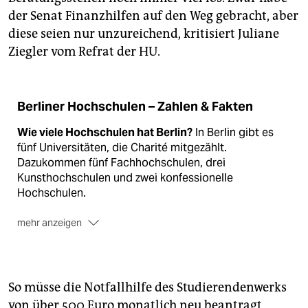
der Senat Finanzhilfen auf den Weg gebracht, aber
diese seien nur unzureichend, kritisiert Juliane
Ziegler vom Refrat der HU.
Berliner Hochschulen – Zahlen & Fakten
Wie viele Hochschulen hat Berlin?
In Berlin gibt es
fünf Universitäten, die Charité mitgezählt.
Dazukommen fünf Fachhochschulen, drei
Kunsthochschulen und zwei konfessionelle
Hochschulen.
mehr anzeigen
Wie viele Studierende sind das insgesamt?
Rund
194.000 Studierende waren im Wintersemester
2019/20 eingeschrieben, gibt Statista bekannt.
So müsse die Notfallhilfe des Studierendenwerks
Wie vielen davon fehlte die Technik für das
von über 500 Euro monatlich neu beantragt