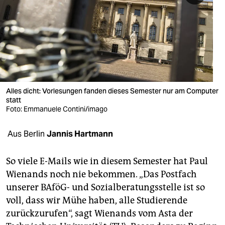
berlin
nord
wahrheit
verlag
verlag
Alles dicht: Vorlesungen fanden dieses Semester nur am Computer
statt
veranstaltungen
Foto: Emmanuele Contini/imago
shop
Aus Berlin
Jannis Hartmann
fragen & hilfe
So viele E-Mails wie in diesem Semester hat Paul
unterstützen
Wienands noch nie bekommen. „Das Postfach
unserer BAföG- und Sozialberatungsstelle ist so
abo
voll, dass wir Mühe haben, alle Studierende
genossenschaft
zurückzurufen“, sagt Wienands vom Asta der