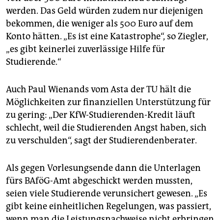
Digitalsemester?
Sechs Prozent, wie eine Umfrage
werden. Das Geld würden zudem nur diejenigen
des Refrats der Humboldt-Universität ergab. Befragt
bekommen, die weniger als 500 Euro auf dem
wurden dafür 4.215 Studierende.
(taz)
Konto hätten. „Es ist eine Katastrophe“, so Ziegler,
„es gibt keinerlei zuverlässige Hilfe für
Studierende.“
Auch Paul Wienands vom Asta der TU hält die
Möglichkeiten zur finanziellen Unterstützung für
zu gering: „Der KfW-Studierenden-Kredit läuft
schlecht, weil die Studierenden Angst haben, sich
zu verschulden“, sagt der Studierendenberater.
Als gegen Vorlesungsende dann die Unterlagen
fürs BAföG-Amt abgeschickt werden mussten,
seien viele Studierende verunsichert gewesen. „Es
gibt keine einheitlichen Regelungen, was passiert,
wenn man die Leistungsnachweise nicht erbringen