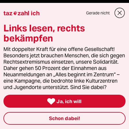
Fragen & Hilfe
taz
zahl ich
Gerade nicht

Links lesen, rechts
Feedback
bekämpfen
Aboservice
Mit doppelter Kraft für eine offene Gesellschaft!
ePaper Login
Besonders jetzt brauchen Menschen, die sich gegen
Rechtsextremismus einsetzen, unsere Solidarität.
Downloads für Abonnierende
Daher gehen 50 Prozent der Einnahmen aus
Neuanmeldungen an „Alles beginnt im Zentrum“ –
eine Kampagne, die bedrohte linke Kulturzentren
und Jugendorte unterstützt. Sind Sie dabei?
© 2026 taz Verlags und Vertriebs GmbH
Alle Rechte vorbehalten. Bei rechtlichen Fragen oder für Genehmigungen

Ja, ich will
wenden Sie sich bitte an
lizenzen@taz.de
Schon dabei!
Feedback
Redaktionsstatut
Kommune-Richtlinien
KI-