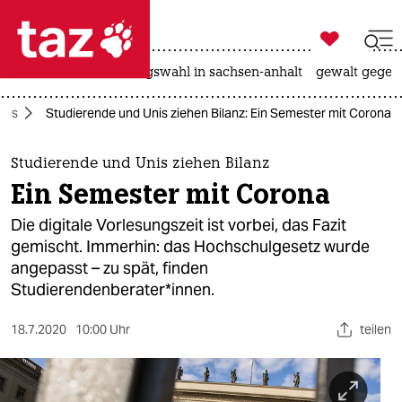

taz zahl ich
hitze
surfen
landtagswahl in sachsen-anhalt
gewalt gegen

taz zahl ich
rus
Studierende und Unis ziehen Bilanz: Ein Semester mit Corona
taz zahl ich
themen
Studierende und Unis ziehen Bilanz
Ein Semester mit Corona
politik
Die digitale Vorlesungszeit ist vorbei, das Fazit
öko
gemischt. Immerhin: das Hochschulgesetz wurde
angepasst – zu spät, finden
gesellschaft
Studierendenberater*innen.
kultur
18.7.2020
10:00 Uhr
teilen
sport