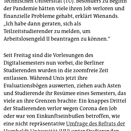
Technischen Universität (TU). Besonders zu Beginn
epaper login
der Pandemie hätten viele ihren Job verloren und
finanzielle Probleme gehabt, erklärt Wienands.
„Ich habe dann geraten, sich als
Teilzeitstudierender zu melden, um
Arbeitslosengeld II beantragen zu können.“
Seit Freitag sind die Vorlesungen des
Digitalsemesters nun vorbei, die Berliner
Studierenden wurden in die zoomfreie Zeit
entlassen. Während Unis jetzt ihre
Evaluationsbögen auswerten, ziehen auch Asten
und Studierende ihr Resümee eines Semesters, das
viele an ihre Grenzen brachte: Ein knappes Drittel
der Studierenden verlor wegen Corona den Job
oder war von Einkunftseinbußen betroffen, wie
eine nicht repräsentative
Umfrage des Ref­rats der