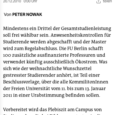
berlin
20.12.2010
0:00 Uhr
teilen
nord
Von
PETER NOWAK
wahrheit
Mindestens ein Drittel der Gesamtstudienleistung
verlag
soll frei wählbar sein. Anwesenheitskontrollen für
Studierende werden abgeschafft und der Master
verlag
wird zum Regelabschluss. Die FU Berlin schafft
100 zusätzliche ausfinanzierte Professuren und
veranstaltungen
verwendet künftig ausschließlich Ökostrom. Was
shop
sich wie der weihnachtliche Wunschzettel
gestresster Studierender anhört, ist Teil einer
fragen & hilfe
Beschlussvorlage, über die alle KommilitonInnen
unterstützen
der Freien Universität vom 11. bis zum 13. Januar
2011 in einer Urabstimmung befinden sollen.
abo
genossenschaft
Vorbereitet wird das Plebiszit am Campus von