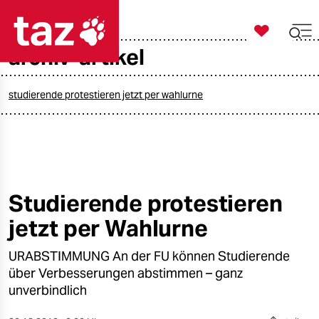

taz zahl ich
archiv-artikel

taz zahl ich
taz zahl ich
studierende protestieren jetzt per wahlurne
themen
politik
öko
Studierende protestieren
jetzt per Wahlurne
gesellschaft
URABSTIMMUNG An der FU können Studierende
kultur
über Verbesserungen abstimmen – ganz
sport
unverbindlich