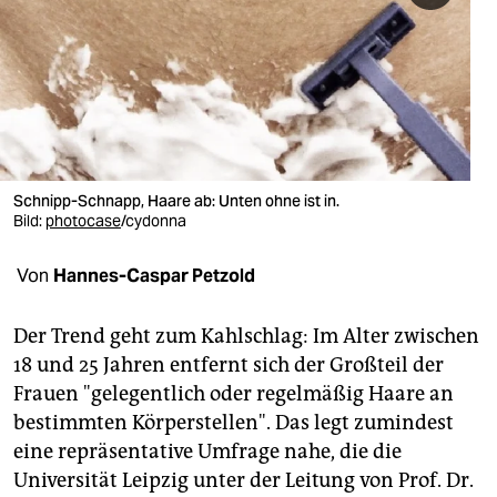
berlin
nord
wahrheit
verlag
verlag
Schnipp-Schnapp, Haare ab: Unten ohne ist in.
Bild:
photocase
/cydonna
veranstaltungen
Von
Hannes-Caspar Petzold
shop
fragen & hilfe
Der Trend geht zum Kahlschlag: Im Alter zwischen
18 und 25 Jahren entfernt sich der Großteil der
unterstützen
Frauen "gelegentlich oder regelmäßig Haare an
abo
bestimmten Körperstellen". Das legt zumindest
eine repräsentative Umfrage nahe, die die
genossenschaft
Universität Leipzig unter der Leitung von Prof. Dr.