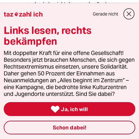
oralverkehr nicht den mund voller haare zu
haben?
taz
zahl ich
Gerade nicht

frauen mit wenig schambehaarung galten
Links lesen, rechts
schon im alten japan als attraktiver (wer
bekämpfen
"shogun" gelesen hat, weiss das), es handelt
sich also nicht um eine komplett neue
erscheinung.
Mit doppelter Kraft für eine offene Gesellschaft!
Besonders jetzt brauchen Menschen, die sich gegen
Rechtsextremismus einsetzen, unsere Solidarität.
Daher gehen 50 Prozent der Einnahmen aus
what?
W
Neuanmeldungen an „Alles beginnt im Zentrum“ –
14.07.2009
,
01:20 Uhr
eine Kampagne, die bedrohte linke Kulturzentren
@hairy
und Jugendorte unterstützt. Sind Sie dabei?
ja, klar....
wer solche kommentare schreibt hat mit

Ja, ich will
sicherheit auch einen liter zuviel ignoranz
getrunken am morgen.
Schon dabei!
überträgst du solche argumente auch auf