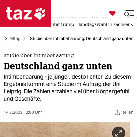

taz zahl ich
nahost-konflikt
usa unter trump
landtagswahl in sachsen-an

taz zahl ich
ft
Alltag
Studie über Intimbehaarung: Deutschland ganz unten
taz zahl ich
themen
Studie über Intimbehaarung
Deutschland ganz unten
politik
Intimbehaarung - je jünger, desto lichter. Zu diesem
öko
Ergebnis kommt eine Studie im Auftrag der Uni
Leipzig. Die Zahlen erzählen viel über Körpergefühl
gesellschaft
und Geschäfte.
kultur
14.7.2009
2:00 Uhr
teilen
sport