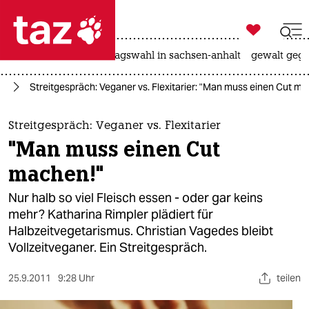

taz zahl ich
nahost-konflikt
landtagswahl in sachsen-anhalt
gewalt gege

taz zahl ich
um
Streitgespräch: Veganer vs. Flexitarier: "Man muss einen Cut ma
taz zahl ich
themen
Streitgespräch: Veganer vs. Flexitarier
"Man muss einen Cut
politik
machen!"
öko
Nur halb so viel Fleisch essen - oder gar keins
mehr? Katharina Rimpler plädiert für
gesellschaft
Halbzeitvegetarismus. Christian Vagedes bleibt
Vollzeitveganer. Ein Streitgespräch.
kultur
sport
25.9.2011
9:28 Uhr
teilen