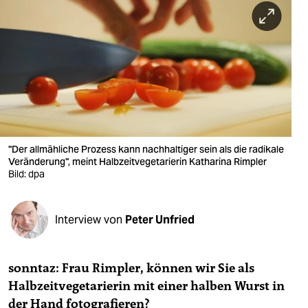
berlin
nord
wahrheit
verlag
verlag
veranstaltungen
"Der allmähliche Prozess kann nachhaltiger sein als die radikale
Veränderung", meint Halbzeitvegetarierin Katharina Rimpler
shop
Bild: dpa
fragen & hilfe
Interview von
Peter Unfried
unterstützen
abo
sonntaz: Frau Rimpler, können wir Sie als
genossenschaft
Halbzeitvegetarierin mit einer halben Wurst in
der Hand fotografieren?