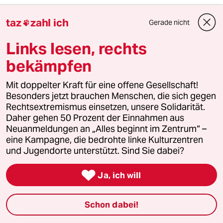
taz
zahl ich
Gerade nicht

Carnivore Schnecke
CS
Links lesen, rechts
25.10.2011
,
13:46 Uhr
Es stimmt:
bekämpfen
Ich brauche kein Fleisch, ich WILL Fleisch ! Und
Mit doppelter Kraft für eine offene Gesellschaft!
ich bekomme Fleisch.
Besonders jetzt brauchen Menschen, die sich gegen
Rechtsextremismus einsetzen, unsere Solidarität.
Go Steakhouse !
Daher gehen 50 Prozent der Einnahmen aus
Neuanmeldungen an „Alles beginnt im Zentrum“ –
eine Kampagne, die bedrohte linke Kulturzentren
und Jugendorte unterstützt. Sind Sie dabei?
Judith
J
19.10.2011
,
17:15 Uhr

Ja, ich will
@Bert: Ich meinte gerade eben natürlich deine
komische "fundamentalistischer Veganer"-
Aussage, und nicht das Zitat am Anfang deines
Schon dabei!
Kommentars!