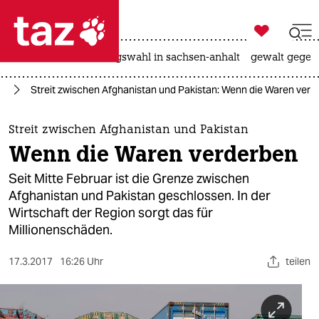

taz zahl ich
hitze
surfen
landtagswahl in sachsen-anhalt
gewalt gegen

taz zahl ich
an
Streit zwischen Afghanistan und Pakistan: Wenn die Waren verd
taz zahl ich
themen
Streit zwischen Afghanistan und Pakistan
Wenn die Waren verderben
politik
Seit Mitte Februar ist die Grenze zwischen
öko
Afghanistan und Pakistan geschlossen. In der
Wirtschaft der Region sorgt das für
gesellschaft
Millionenschäden.
kultur
17.3.2017
16:26 Uhr
teilen
sport