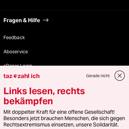
Fragen & Hilfe
Feedback
Aboservice
ePaper Login
taz
zahl ich
Gerade nicht

Downloads für Abonnierende
Links lesen, rechts
bekämpfen
© 2026 taz Verlags und Vertriebs GmbH
Mit doppelter Kraft für eine offene Gesellschaft!
Alle Rechte vorbehalten. Bei rechtlichen Fragen oder für Genehmigungen
wenden Sie sich bitte an
lizenzen@taz.de
Besonders jetzt brauchen Menschen, die sich gegen
Rechtsextremismus einsetzen, unsere Solidarität.