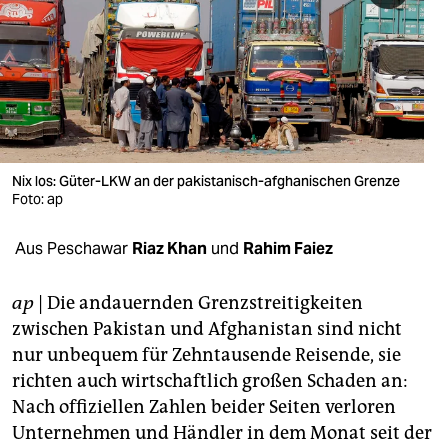
berlin
nord
wahrheit
verlag
verlag
Nix los: Güter-LKW an der pakistanisch-afghanischen Grenze
Foto: ap
veranstaltungen
Aus Peschawar
Riaz Khan
und
Rahim Faiez
shop
fragen & hilfe
ap
| Die andauernden Grenzstreitigkeiten
zwischen Pakistan und Afghanistan sind nicht
unterstützen
nur unbequem für Zehntausende Reisende, sie
abo
richten auch wirtschaftlich großen Schaden an:
Nach offiziellen Zahlen beider Seiten verloren
genossenschaft
Unternehmen und Händler in dem Monat seit der