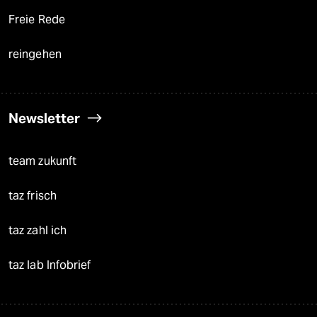
Freie Rede
reingehen
Newsletter
team zukunft
taz frisch
taz zahl ich
taz lab Infobrief