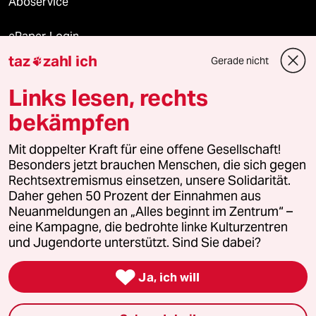
Aboservice
ePaper Login
taz
zahl ich
Gerade nicht

Downloads für Abonnierende
Links lesen, rechts
bekämpfen
© 2026 taz Verlags und Vertriebs GmbH
Alle Rechte vorbehalten. Bei rechtlichen Fragen oder für Genehmigungen
Mit doppelter Kraft für eine offene Gesellschaft!
wenden Sie sich bitte an
lizenzen@taz.de
Besonders jetzt brauchen Menschen, die sich gegen
Rechtsextremismus einsetzen, unsere Solidarität.
Daher gehen 50 Prozent der Einnahmen aus
Feedback
Redaktionsstatut
Kommune-Richtlinien
KI-
Neuanmeldungen an „Alles beginnt im Zentrum“ –
eine Kampagne, die bedrohte linke Kulturzentren
Leitlinie
Informant
Datenschutz
Impressum
AGB
und Jugendorte unterstützt. Sind Sie dabei?
Seitenwende
Einwilligungen widerrufen (Ads)

Ja, ich will