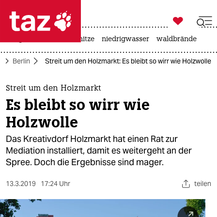

taz zahl ich
krieg in der ukraine
hitze
niedrigwasser
waldbrände

taz zahl ich
e
Berlin
Streit um den Holzmarkt: Es bleibt so wirr wie Holzwolle
taz zahl ich
themen
Streit um den Holzmarkt
Es bleibt so wirr wie
politik
Holzwolle
öko
Das Kreativdorf Holzmarkt hat einen Rat zur
Mediation installiert, damit es weitergeht an der
gesellschaft
Spree. Doch die Ergebnisse sind mager.
kultur
13.3.2019
17:24 Uhr
teilen
sport