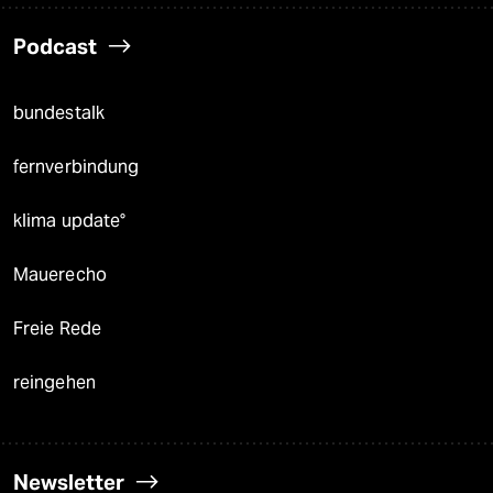
Podcast
bundestalk
fernverbindung
klima update°
Mauerecho
Freie Rede
reingehen
Newsletter