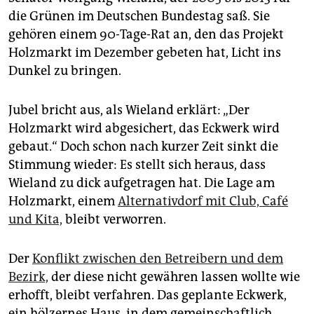
epaper login
die Grünen im Deutschen Bundestag saß. Sie
gehören einem 90-Tage-Rat an, den das Projekt
Holzmarkt im Dezember ge­beten hat, Licht ins
Dunkel zu bringen.
Jubel bricht aus, als Wieland erklärt: „Der
Holzmarkt wird abgesichert, das Eckwerk wird
gebaut.“ Doch schon nach kurzer Zeit sinkt die
Stimmung wieder: Es stellt sich heraus, dass
Wieland zu dick aufgetragen hat. Die Lage am
Holzmarkt, einem
Alternativdorf mit Club, Café
und Kita,
bleibt verworren.
Der
Konflikt zwischen den Betreibern und dem
Bezirk,
der diese nicht gewähren lassen wollte wie
erhofft, bleibt verfahren. Das geplante Eckwerk,
ein hölzernes Haus, in dem gemeinschaftlich