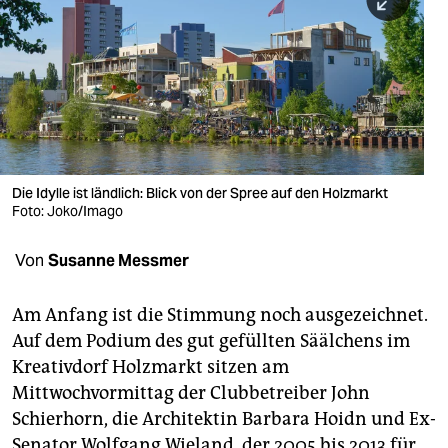
berlin
nord
wahrheit
verlag
verlag
Die Idylle ist ländlich: Blick von der Spree auf den Holzmarkt
Foto: Joko/Imago
veranstaltungen
shop
Von
Susanne Messmer
fragen & hilfe
Am Anfang ist die Stimmung noch ausgezeichnet.
unterstützen
Auf dem Podium des gut gefüllten Säälchens im
Kreativdorf Holzmarkt sitzen am
abo
Mittwochvormittag der Clubbetreiber John
genossenschaft
Schierhorn, die Architektin Barbara Hoidn und Ex-
Senator Wolfgang Wieland, der 2005 bis 2013 für