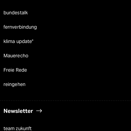
bundestalk
fernverbindung
klima update°
Mauerecho
Freie Rede
reingehen
Newsletter
team zukunft