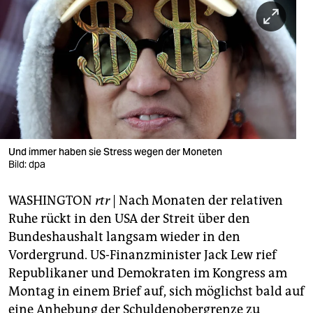
berlin
nord
wahrheit
verlag
verlag
veranstaltungen
Und immer haben sie Stress wegen der Moneten
Bild: dpa
shop
WASHINGTON
rtr
| Nach Monaten der relativen
fragen & hilfe
Ruhe rückt in den USA der Streit über den
unterstützen
Bundeshaushalt langsam wieder in den
Vordergrund. US-Finanzminister Jack Lew rief
abo
Republikaner und Demokraten im Kongress am
genossenschaft
Montag in einem Brief auf, sich möglichst bald auf
eine Anhebung der Schuldenobergrenze zu