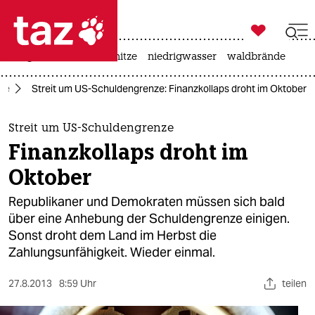

taz zahl ich
krieg in der ukraine
hitze
niedrigwasser
waldbrände

taz zahl ich
ie
Streit um US-Schuldengrenze: Finanzkollaps droht im Oktober
taz zahl ich
themen
Streit um US-Schuldengrenze
Finanzkollaps droht im
politik
Oktober
öko
Republikaner und Demokraten müssen sich bald
über eine Anhebung der Schuldengrenze einigen.
gesellschaft
Sonst droht dem Land im Herbst die
Zahlungsunfähigkeit. Wieder einmal.
kultur
sport
27.8.2013
8:59 Uhr
teilen