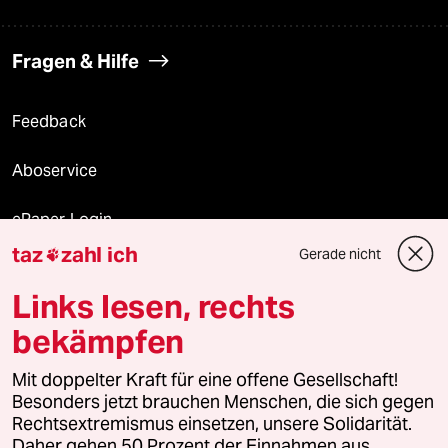
Fragen & Hilfe
Feedback
Aboservice
ePaper Login
taz
zahl ich
Gerade nicht

Downloads für Abonnierende
Links lesen, rechts
bekämpfen
© 2026 taz Verlags und Vertriebs GmbH
Mit doppelter Kraft für eine offene Gesellschaft!
Alle Rechte vorbehalten. Bei rechtlichen Fragen oder für Genehmigungen
wenden Sie sich bitte an
lizenzen@taz.de
Besonders jetzt brauchen Menschen, die sich gegen
Rechtsextremismus einsetzen, unsere Solidarität.
Daher gehen 50 Prozent der Einnahmen aus