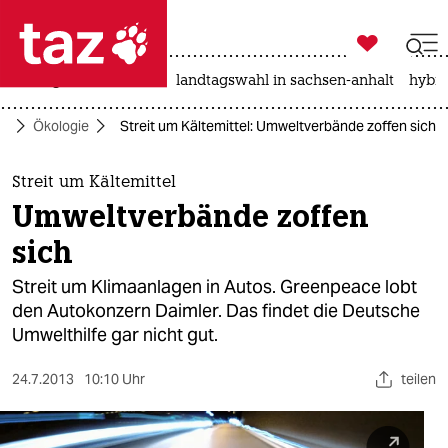

taz zahl ich
niedrigwasser
rente
landtagswahl in sachsen-anhalt
hybri

taz zahl ich
ko
Ökologie
Streit um Kältemittel: Umweltverbände zoffen sich
taz zahl ich
themen
Streit um Kältemittel
Umweltverbände zoffen
politik
sich
öko
Streit um Klimaanlagen in Autos. Greenpeace lobt
den Autokonzern Daimler. Das findet die Deutsche
gesellschaft
Umwelthilfe gar nicht gut.
kultur
24.7.2013
10:10 Uhr
teilen
sport