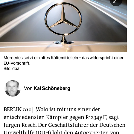
berlin
nord
wahrheit
verlag
verlag
Mercedes setzt ein altes Kältemittel ein – das widerspricht einer
EU-Vorschrift.
veranstaltungen
Bild: dpa
shop
fragen & hilfe
Von
Kai Schöneberg
unterstützen
BERLIN
taz
|
„Wolo ist mit uns einer der
abo
entschiedensten Kämpfer gegen R1234yf“, sagt
genossenschaft
Jürgen Resch. Der Geschäftsführer der Deutschen
Umwelthilfe (DUH) lobt den Autoexperten von