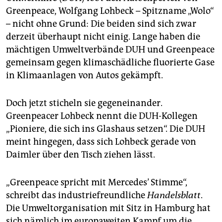
epaper login
Greenpeace, Wolfgang Lohbeck – Spitzname „Wolo“
– nicht ohne Grund: Die beiden sind sich zwar
derzeit überhaupt nicht einig. Lange haben die
mächtigen Umweltverbände DUH und Greenpeace
gemeinsam gegen klimaschädliche fluorierte Gase
in Klimaanlagen von Autos gekämpft.
Doch jetzt sticheln sie gegeneinander.
Greenpeacer Lohbeck nennt die DUH-Kollegen
„Pioniere, die sich ins Glashaus setzen“. Die DUH
meint hingegen, dass sich Lohbeck gerade von
Daimler über den Tisch ziehen lässt.
„Greenpeace spricht mit Mercedes’ Stimme“,
schreibt das industriefreundliche
Handelsblatt
.
Die Umweltorganisation mit Sitz in Hamburg hat
sich nämlich im europaweiten Kampf um die