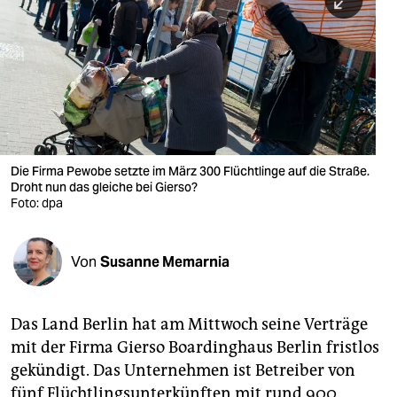
berlin
nord
wahrheit
verlag
verlag
Die Firma Pewobe setzte im März 300 Flüchtlinge auf die Straße.
Droht nun das gleiche bei Gierso?
veranstaltungen
Foto: dpa
shop
fragen & hilfe
Von
Susanne Memarnia
unterstützen
Das Land Berlin hat am Mittwoch seine Verträge
abo
mit der Firma Gierso Boardinghaus Berlin fristlos
genossenschaft
gekündigt. Das Unternehmen ist Betreiber von
fünf Flüchtlingsunterkünften mit rund 900