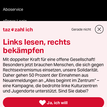
Aboservice
ePaper Login
taz
zahl ich
Gerade nicht

Downloads für Abonnierende
Links lesen, rechts
bekämpfen
© 2026 taz Verlags und Vertriebs GmbH
Mit doppelter Kraft für eine offene Gesellschaft!
Alle Rechte vorbehalten. Bei rechtlichen Fragen oder für Genehmigungen
wenden Sie sich bitte an
lizenzen@taz.de
Besonders jetzt brauchen Menschen, die sich gegen
Rechtsextremismus einsetzen, unsere Solidarität.
Daher gehen 50 Prozent der Einnahmen aus
Feedback
Redaktionsstatut
Kommune-Richtlinien
KI-
Neuanmeldungen an „Alles beginnt im Zentrum“ –
eine Kampagne, die bedrohte linke Kulturzentren
Leitlinie
Informant
Datenschutz
Impressum
AGB
und Jugendorte unterstützt. Sind Sie dabei?
Seitenwende
Einwilligungen widerrufen (Ads)

Ja, ich will