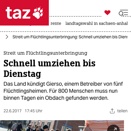

taz zahl ich
hitze
niedrigwasser
rente
landtagswahl in sachsen-anhalt

taz zahl ich
in
Streit um Flüchtlingsunterbringung: Schnell umziehen bis Diens
taz zahl ich
themen
Streit um Flüchtlingsunterbringung
Schnell umziehen bis
politik
Dienstag
öko
Das Land kündigt Gierso, einem Betreiber von fünf
Flüchtlingsheimen. Für 800 Menschen muss nun
gesellschaft
binnen Tagen ein Obdach gefunden werden.
kultur
22.6.2017
17:45 Uhr
teilen
sport