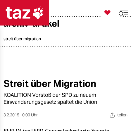

taz zahl ich
archiv-artikel

taz zahl ich
taz zahl ich
streit über migration
themen
politik
öko
Streit über Migration
gesellschaft
KOALITION Vorstoß der SPD zu neuem
Einwanderungsgesetz spaltet die Union
kultur
3.2.2015
0:00 Uhr
teilen
sport