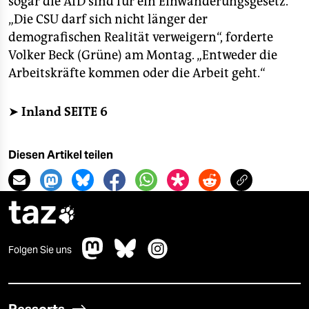
sogar die AfD sind für ein Einwanderungsgesetz.
epaper login
„Die CSU darf sich nicht länger der
demografischen Realität verweigern“, forderte
Volker Beck (Grüne) am Montag. „Entweder die
Arbeitskräfte kommen oder die Arbeit geht.“
➤
Inland SEITE 6
Diesen Artikel teilen
taz

Folgen Sie uns