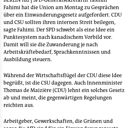
BERLIN
taz
|
SPD-Generalsekretärin Yasmin
berlin
Fahimi hat die Union am Montag zu Gesprächen
nord
über ein Einwanderungsgesetz aufgefordert. CDU
und CSU sollten ihren internen Streit beilegen,
wahrheit
sagte Fahimi. Der SPD schwebt als eine Idee ein
Punktesystem nach kanadischem Vorbild vor.
verlag
Damit will sie die Zuwanderung je nach
verlag
Arbeitskräftebedarf, Sprachkenntnissen und
Ausbildung steuern.
veranstaltungen
shop
Während der Wirtschaftsflügel der CDU diese Idee
begrüßt, ist die CSU dagegen. Auch Innenminister
fragen & hilfe
Thomas de Maizière (CDU) lehnt ein solches Gesetz
unterstützen
ab und meint, die gegenwärtigen Regelungen
reichten aus.
abo
genossenschaft
Arbeitgeber, Gewerkschaften, die Grünen und