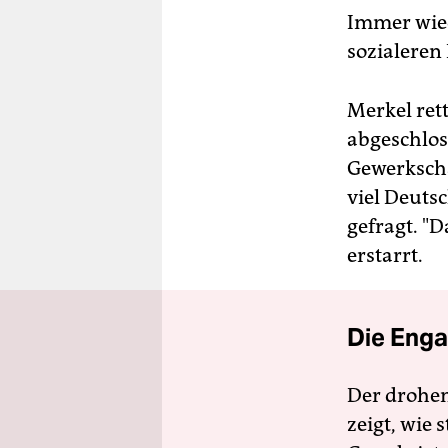
Immer wied
sozialeren
Merkel ret
abgeschlos
Gewerkscha
viel Deuts
gefragt. "D
erstarrt.
Die Enga
Der drohe
zeigt, wie