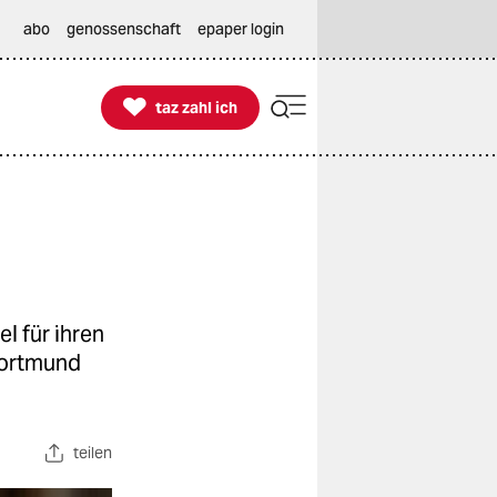
abo
genossenschaft
epaper login

taz zahl ich
taz zahl ich
l für ihren
 Dortmund
teilen