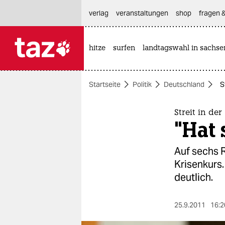
hautnavigation anspringen
hauptinhalt anspringen
footer anspringen
verlag
veranstaltungen
shop
fragen &
hitze
surfen
landtagswahl in sachse

taz zahl ich
taz zahl ich
Startseite
Politik
Deutschland
S
themen
politik
Streit in de
"Hat 
öko
Auf sechs 
gesellschaft
Krisenkurs.
deutlich.
kultur
sport
25.9.2011
16:2