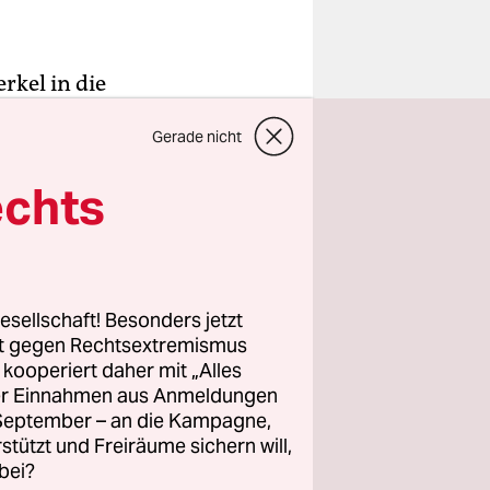
rkel in die
e 1.000
Gerade nicht
lerin am
sregie gern
echts
reitet.
ber die
esellschaft! Besonders jetzt
rs in der
rt gegen Rechtsextremismus
z kooperiert daher mit „Alles
ller Einnahmen aus Anmeldungen
enz am
. September – an die Kampagne,
essischen
rstützt und Freiräume sichern will,
ung
bei?