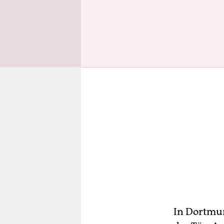
anhören m
In Dortmun