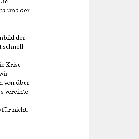
Die
pa und der
nbild der
t schnell
ie Krise
wir
um von über
s vereinte
für nicht.