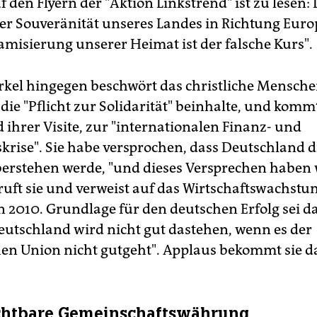
f den Flyern der "Aktion Linkstrend" ist zu lesen: 
er Souveränität unseres Landes in Richtung Euro
lamisierung unserer Heimat ist der falsche Kurs".
kel hingegen beschwört das christliche Mensche
die "Pflicht zur Solidarität" beinhalte, und komm
ihrer Visite, zur "internationalen Finanz- und
skrise". Sie habe versprochen, dass Deutschland d
berstehen werde, "und dieses Versprechen haben 
 ruft sie und verweist auf das Wirtschaftswachst
n 2010. Grundlage für den deutschen Erfolg sei da
eutschland wird nicht gut dastehen, wenn es der
en Union nicht gutgeht". Applaus bekommt sie da
chtbare Gemeinschaftswährung