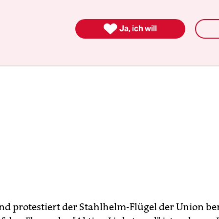
üssen.

Ja, ich will
d protestiert der Stahlhelm-Flügel der Union ber