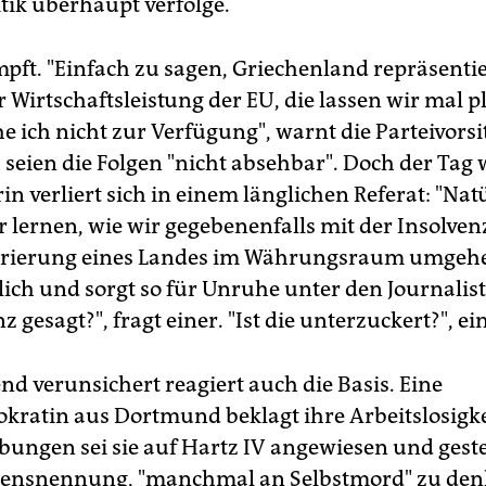
tik überhaupt verfolge.
pft. "Einfach zu sagen, Griechenland repräsentie
 Wirtschaftsleistung der EU, die lassen wir mal p
he ich nicht zur Verfügung", warnt die Parteivors
 seien die Folgen "nicht absehbar". Doch der Tag 
in verliert sich in einem länglichen Referat: "Nat
 lernen, wie wir gegebenenfalls mit der Insolven
rierung eines Landes im Währungsraum umgehen"
lich und sorgt so für Unruhe unter den Journalist
nz gesagt?", fragt einer. "Ist die unterzuckert?", e
nd verunsichert reagiert auch die Basis. Eine
kratin aus Dortmund beklagt ihre Arbeitslosigkei
ungen sei sie auf Hartz IV angewiesen und geste
mensnennung, "manchmal an Selbstmord" zu den