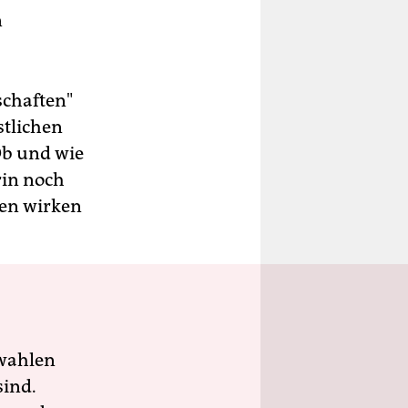
n
schaften"
stlichen
Ob und wie
rin noch
ten wirken
wahlen
sind.