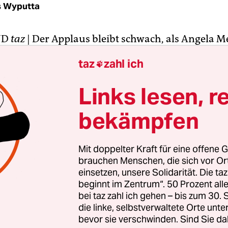
s Wyputta
ND
taz
| Der Applaus bleibt schwach, als Angela Me
 Westfalenhallen einzieht. Zwar erheben sich di
taz
zahl ich

kratinnen und Christdemokraten, als ihre Kanz
d in aller Stille, ohne die sonst von der Parteitag
Links lesen, r
triumphalen Technobeats in Richtung Podium sch
bekämpfen
ischen Beifall gibt es nicht.
mitnehmen, sie vor der Bundestagsabstimmung ü
Mit doppelter Kraft für eine offene G
fstockung des Eurorettungsschirms von ihrem Ku
brauchen Menschen, die sich vor O
e überzeugen will die Kanzlerin auf sechs
einsetzen, unsere Solidarität. Die ta
beginnt im Zentrum“. 50 Prozent a
nferenzen. Schon bei der ersten Regionalkonfer
bei taz zahl ich gehen – bis zum 30
te sich die CDU-Bundesvorsitzende Merkel im h
die linke, selbstverwaltete Orte unte
ftige Kritik an ihrem Kurs der Griechenland-Rett
bevor sie verschwinden. Sind Sie da