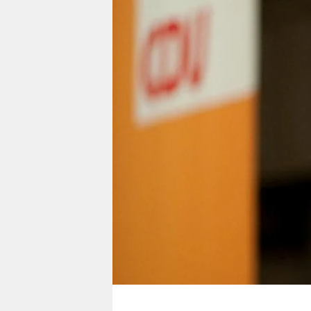
berlin
nord
wahrheit
verlag
verlag
veranstaltungen
shop
fragen & hilfe
unterstützen
abo
genossenschaft