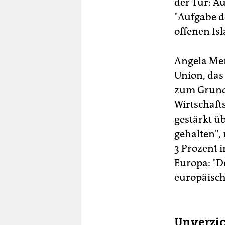
der Tür: Au
"Aufgabe d
offenen Is
Angela Mer
Union, das 
zum Grund 
Wirtschaft
gestärkt ü
gehalten",
3 Prozent i
Europa: "D
europäisch
Unverzi