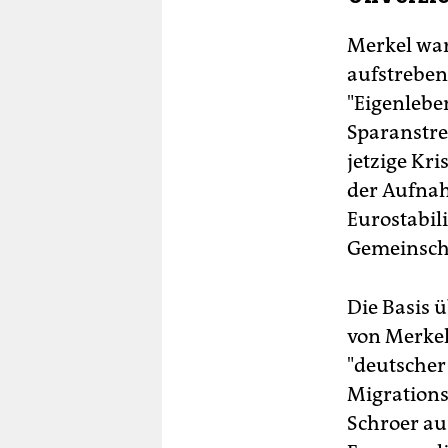
Merkel war
aufstreben
"Eigenlebe
Sparanstre
jetzige Kri
der Aufna
Eurostabil
Gemeinsch
Die Basis ü
von Merkel
"deutscher 
Migrations
Schroer au