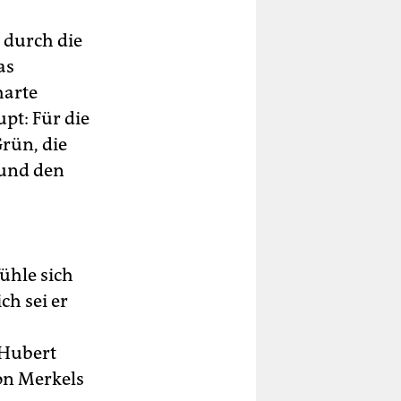
 durch die
as
harte
pt: Für die
Grün, die
 und den
fühle sich
ch sei er
 Hubert
on Merkels