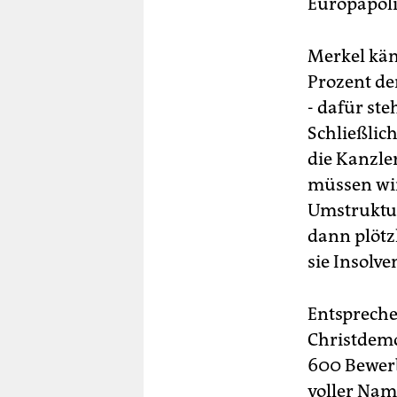
Europapoli
Merkel käm
Prozent der
- dafür ste
Schließlich
die Kanzler
müssen wir
Umstruktu
dann plötz
sie Insolve
Entspreche
Christdemo
600 Bewerb
voller Na