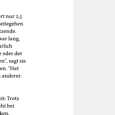
rt nur 2,5
leitegehen
itzende.
war lang,
ürlich
z oder der
, sagt sie
en. "Hat
in anderer.
t: Trotz
ht bei
ken.