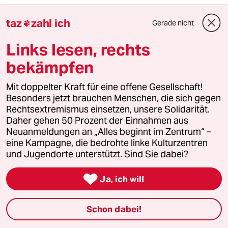
Silvia
S
taz
zahl ich
26.09.2011
,
09:56 Uhr
Gerade nicht

ach jo-mich will auch keiner haben:zu oll,zu
Links lesen, rechts
hart,zu hässlich...deshalb werde ich mich auch
eines Tages zur Direktwahl des
bekämpfen
Bundeskanzleramtes stellen,dann kann ich der
Frau Merkel ganz kollegial in ihren Hintern
Mit doppelter Kraft für eine offene Gesellschaft!
treten,um die mal ein bisschen härter ran zu
Besonders jetzt brauchen Menschen, die sich gegen
nehmen-wahrscheinlich gefällt der das dann
Rechtsextremismus einsetzen, unsere Solidarität.
auch noch-und die Situation wird dann mal
Daher gehen 50 Prozent der Einnahmen aus
schön vereinfacht,damit auch so'n Blödi wie
Neuanmeldungen an „Alles beginnt im Zentrum“ –
ich ohne Bluthochdruck Deutschland verstehen
eine Kampagne, die bedrohte linke Kulturzentren
kann-'ne?Abba den Günni mag ich sehr
und Jugendorte unterstützt. Sind Sie dabei?
gerne,der tut immer so naiv und hintenrum
kommt es genial witzig umme Ecke-super!!!

Ja, ich will
meistkommentiert
Schon dabei!