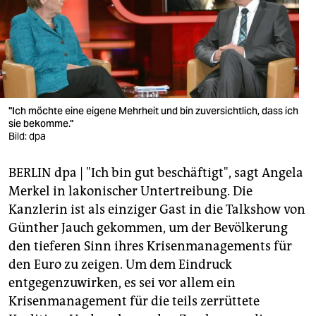
berlin
nord
wahrheit
verlag
"Ich möchte eine eigene Mehrheit und bin zuversichtlich, dass ich
verlag
sie bekomme."
Bild: dpa
veranstaltungen
BERLIN dpa | "Ich bin gut beschäftigt", sagt Angela
shop
Merkel in lakonischer Untertreibung. Die
fragen & hilfe
Kanzlerin ist als einziger Gast in die Talkshow von
Günther Jauch gekommen, um der Bevölkerung
unterstützen
den tieferen Sinn ihres Krisenmanagements für
abo
den Euro zu zeigen. Um dem Eindruck
entgegenzuwirken, es sei vor allem ein
genossenschaft
Krisenmanagement für die teils zerrüttete