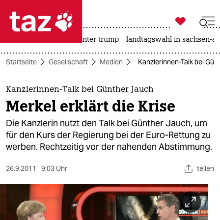

taz zahl ich
nahost-konflikt
usa unter trump
landtagswahl in sachsen-an

taz zahl ich
Startseite
Gesellschaft
Medien
Kanzlerinnen-Talk bei Günt
taz zahl ich
themen
Kanzlerinnen-Talk bei Günther Jauch
Merkel erklärt die Krise
politik
Die Kanzlerin nutzt den Talk bei Günther Jauch, um
öko
für den Kurs der Regierung bei der Euro-Rettung zu
werben. Rechtzeitig vor der nahenden Abstimmung.
gesellschaft
26.9.2011
9:03 Uhr
teilen
kultur
sport