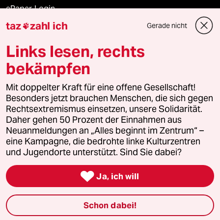
ePaper Login
taz
zahl ich
Gerade nicht

Downloads für Abonnierende
Links lesen, rechts
bekämpfen
© 2026 taz Verlags und Vertriebs GmbH
Mit doppelter Kraft für eine offene Gesellschaft!
Alle Rechte vorbehalten. Bei rechtlichen Fragen oder für Genehmigungen
wenden Sie sich bitte an
lizenzen@taz.de
Besonders jetzt brauchen Menschen, die sich gegen
Rechtsextremismus einsetzen, unsere Solidarität.
Daher gehen 50 Prozent der Einnahmen aus
Feedback
Redaktionsstatut
Kommune-Richtlinien
KI-
Neuanmeldungen an „Alles beginnt im Zentrum“ –
eine Kampagne, die bedrohte linke Kulturzentren
Leitlinie
Informant
Datenschutz
Impressum
AGB
und Jugendorte unterstützt. Sind Sie dabei?
Seitenwende
Einwilligungen widerrufen (Ads)

Ja, ich will
Schon dabei!