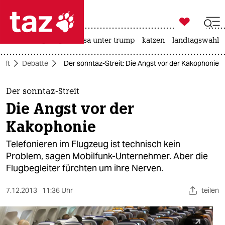

taz zahl ich
hitze
bergsteigen
usa unter trump
katzen
landtagswahl i

taz zahl ich
aft
Debatte
Der sonntaz-Streit: Die Angst vor der Kakophonie
taz zahl ich
themen
Der sonntaz-Streit
Die Angst vor der
politik
Kakophonie
öko
Telefonieren im Flugzeug ist technisch kein
Problem, sagen Mobilfunk-Unternehmer. Aber die
gesellschaft
Flugbegleiter fürchten um ihre Nerven.
kultur
7.12.2013
11:36 Uhr
teilen
sport