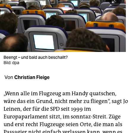
berlin
nord
wahrheit
verlag
verlag
Beengt – und bald auch beschallt?
Bild: dpa
veranstaltungen
shop
Von
Christian Fleige
fragen & hilfe
„Wenn alle im Flugzeug am Handy quatschen,
unterstützen
wäre das ein Grund, nicht mehr zu fliegen“, sagt Jo
Leinen, der für die SPD seit 1999 im
abo
Europaparlament sitzt, im sonntaz-Streit. Züge
genossenschaft
und erst recht Flugzeuge seien Orte, die man als
Passagier nicht einfach verlassen kann, wenn es