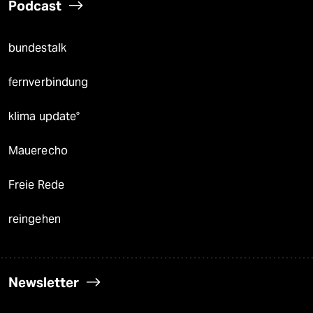
Podcast
bundestalk
fernverbindung
klima update°
Mauerecho
Freie Rede
reingehen
Newsletter