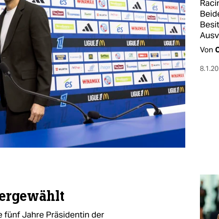
Raci
Beid
Besi
Ausv
Von
C
8.1.2
ergewählt
e fünf Jahre Präsidentin der