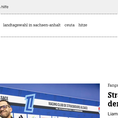
 hilfe
landtagswahl in sachsen-anhalt
ceuta
hitze
Fanpr
St
de
Liam