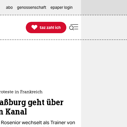
abo
genossenschaft
epaper login

taz zahl ich
taz zahl ich
oteste in Frankreich
raßburg geht über
n Kanal
 Rosenior wechselt als Trainer von