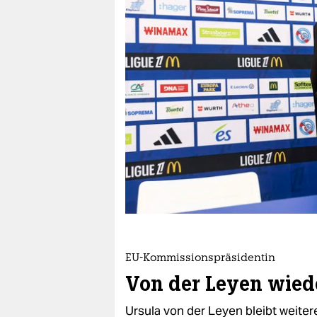
berlin
nord
wahrheit
verlag
verlag
veranstaltungen
shop
fragen & hilfe
unterstützen
EU-Kommissionspräsidentin
abo
Von der Leyen wied
genossenschaft
Ursula von der Leyen bleibt weiter