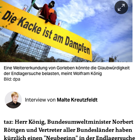
berlin
nord
wahrheit
verlag
verlag
veranstaltungen
Eine Weitererkundung von Gorleben könnte die Glaubwürdigkeit
der Endlagersuche belasten, meint Wolfram König
shop
Bild: dpa
fragen & hilfe
Interview von
Malte Kreutzfeldt
unterstützen
abo
taz: Herr König, Bundesumweltminister Norbert
genossenschaft
Röttgen und Vertreter aller Bundesländer haben
kürzlich einen "Neubeginn" in der Endlagersuche