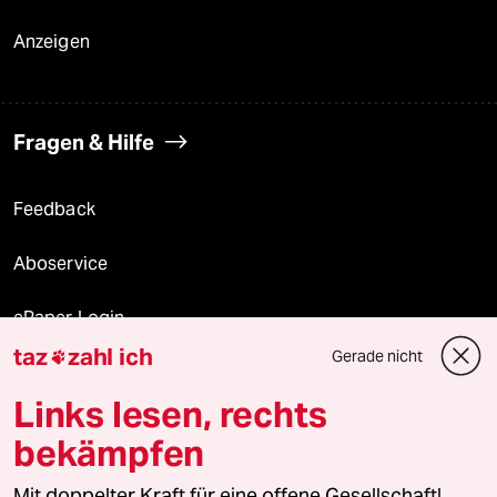
Anzeigen
Fragen & Hilfe
Feedback
Aboservice
ePaper Login
taz
zahl ich
Gerade nicht

Downloads für Abonnierende
Links lesen, rechts
bekämpfen
© 2026 taz Verlags und Vertriebs GmbH
Mit doppelter Kraft für eine offene Gesellschaft!
Alle Rechte vorbehalten. Bei rechtlichen Fragen oder für Genehmigungen