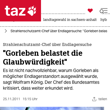

taz zahl ich
niedrigwasser
rente
landtagswahl in sachsen-anhalt
hybri

taz zahl ich
ft
Strahlenschutzamt-Chef über Endlagersuche: "Gorleben belastet
taz zahl ich
themen
Strahlenschutzamt-Chef über Endlagersuche
"Gorleben belastet die
politik
Glaubwürdigkeit"
öko
Es ist nicht nachvollziehbar, warum Gorleben als
möglicher Endlagerstandort ausgewählt wurde,
gesellschaft
sagt Wolfram König. Der Chef des Bundesamtes
kritisiert, dass weiter erkundet wird.
kultur
sport
25.11.2011
15:15 Uhr
teilen